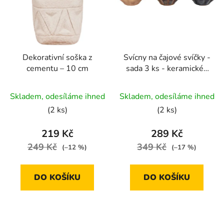
Dekorativní soška z
Svícny na čajové svíčky -
cementu – 10 cm
sada 3 ks - keramické |
ø8,5×3,5 cm
Skladem, odesíláme ihned
Skladem, odesíláme ihned
(2 ks)
(2 ks)
219 Kč
289 Kč
249 Kč
349 Kč
(–12 %)
(–17 %)
DO KOŠÍKU
DO KOŠÍKU