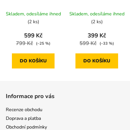
16×25,5 cm
cm
Skladem, odesíláme ihned
Skladem, odesíláme ihned
(2 ks)
(2 ks)
599 Kč
399 Kč
799 Kč
599 Kč
(–25 %)
(–33 %)
DO KOŠÍKU
DO KOŠÍKU
Z
á
Informace pro vás
p
a
Recenze obchodu
t
Doprava a platba
í
Obchodní podmínky