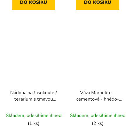
DO KOŠÍKU
DO KOŠÍKU
hvězdiček.
Nádoba na řasokoule /
Váza Marbelite –
terárium s tmavou
cementová - hnědo-
dřevěnou základnou |
béžová | 18,5 cm
Průměrné
střední - 16 x 18 cm
Skladem, odesíláme ihned
Skladem, odesíláme ihned
hodnocení
(1 ks)
(2 ks)
produktu