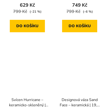
je
629 Kč
749 Kč
5,0
799 Kč
799 Kč
(–21 %)
(–6 %)
z
5
DO KOŠÍKU
DO KOŠÍKU
hvězdiček.
Svícen Hurricane –
Designová váza Sand
keramicko-skleněný |
Face – keramická | 19,5