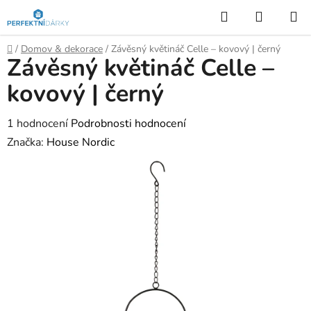
Přejít
Hledat
NÁKUP
na
KOŠÍK
obsah
Domů
/
Domov & dekorace
/
Závěsný květináč Celle – kovový | černý
Závěsný květináč Celle –
kovový | černý
Průměrné
1 hodnocení
Podrobnosti hodnocení
hodnocení
Značka:
House Nordic
produktu
je
5,0
z
5
hvězdiček.