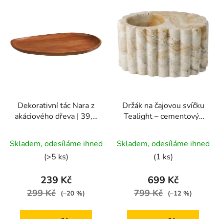
Dekorativní tác Nara z
Držák na čajovou svíčku
akáciového dřeva | 39,5
Tealight – cementový |
cm
ø10,5×6 cm
Průměrné
Skladem, odesíláme ihned
Skladem, odesíláme ihned
hodnocení
(>5 ks)
(1 ks)
produktu
je
239 Kč
699 Kč
5,0
299 Kč
799 Kč
(–20 %)
(–12 %)
z
5