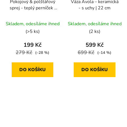
Pokojový & polštářový
Váza Avola – keramická
sprej - teplý perníček |
- s uchy | 22 cm
100 ml
Skladem, odesíláme ihned
Skladem, odesíláme ihned
(>5 ks)
(2 ks)
199 Kč
599 Kč
279 Kč
699 Kč
(–28 %)
(–14 %)
DO KOŠÍKU
DO KOŠÍKU