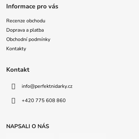
á
Informace pro vás
p
a
Recenze obchodu
t
Doprava a platba
í
Obchodní podmínky
Kontakty
Kontakt
info
@
perfektnidarky.cz
+420 775 608 860
NAPSALI O NÁS