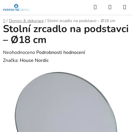
Přejít
Hledat
NÁKUP
na
KOŠÍK
obsah
Domů
/
Domov & dekorace
/
Stolní zrcadlo na podstavci – Ø18 cm
Stolní zrcadlo na podstavci
– Ø18 cm
Průměrné
Neohodnoceno
Podrobnosti hodnocení
hodnocení
Značka:
House Nordic
produktu
je
0,0
z
5
hvězdiček.