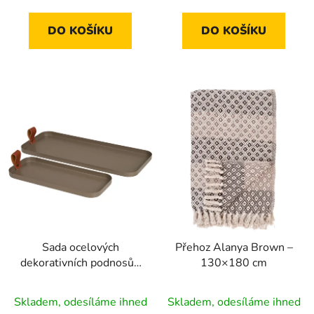
DO KOŠÍKU
DO KOŠÍKU
Sada ocelových
Přehoz Alanya Brown –
dekorativních podnosů /
130×180 cm
odkladačů – 2 ks
Průměrné
Skladem, odesíláme ihned
Skladem, odesíláme ihned
hodnocení