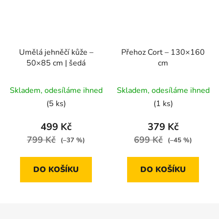
Umělá jehněčí kůže –
Přehoz Cort – 130×160
50×85 cm | šedá
cm
Skladem, odesíláme ihned
Skladem, odesíláme ihned
(5 ks)
(1 ks)
499 Kč
379 Kč
799 Kč
699 Kč
(–37 %)
(–45 %)
DO KOŠÍKU
DO KOŠÍKU
Z