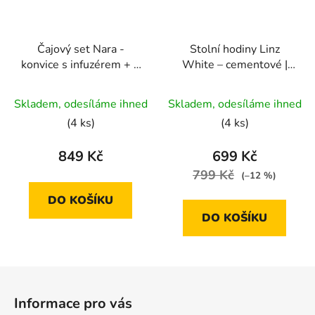
Čajový set Nara -
Stolní hodiny Linz
konvice s infuzérem + 3
White – cementové |
šálky
14×15 cm
Skladem, odesíláme ihned
Skladem, odesíláme ihned
(4 ks)
(4 ks)
849 Kč
699 Kč
799 Kč
(–12 %)
DO KOŠÍKU
DO KOŠÍKU
Z
á
Informace pro vás
p