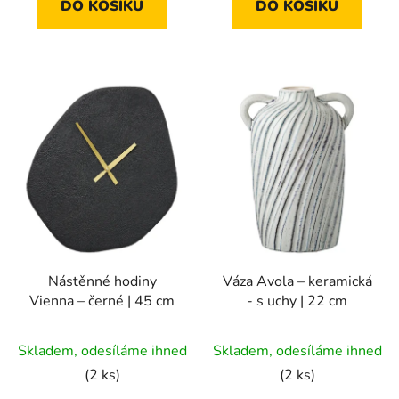
DO KOŠÍKU
DO KOŠÍKU
hvězdiček.
Nástěnné hodiny
Váza Avola – keramická
Vienna – černé | 45 cm
- s uchy | 22 cm
Skladem, odesíláme ihned
Skladem, odesíláme ihned
(2 ks)
(2 ks)