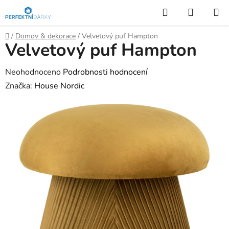
Přejít
Hledat
NÁKUP
na
KOŠÍK
obsah
Domů
/
Domov & dekorace
/
Velvetový puf Hampton
Velvetový puf Hampton
Průměrné
Neohodnoceno
Podrobnosti hodnocení
hodnocení
Značka:
House Nordic
produktu
je
0,0
z
5
hvězdiček.