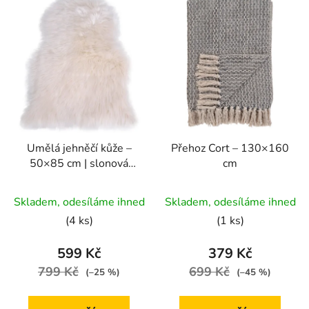
Umělá jehněčí kůže –
Přehoz Cort – 130×160
50×85 cm | slonová
cm
kost
Průměrné
Skladem, odesíláme ihned
Skladem, odesíláme ihned
hodnocení
(4 ks)
(1 ks)
produktu
je
599 Kč
379 Kč
5,0
799 Kč
699 Kč
(–25 %)
(–45 %)
z
5