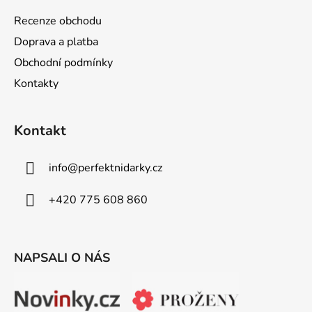
a
Recenze obchodu
t
Doprava a platba
í
Obchodní podmínky
Kontakty
Kontakt
info
@
perfektnidarky.cz
+420 775 608 860
NAPSALI O NÁS