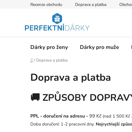
Přejít
Recenze obchodu
Doprava a platba
Obcho
na
obsah
Dárky pro ženy
Dárky pro muže
Domů
/
Doprava a platba
Doprava a platba
🚚 ZPŮSOBY DOPRAV
PPL - doručení na adresu -
99 Kč
(nad 1 500 K
Doba doručení: 1-2 pracovní dny.
Nejrychlejší způs