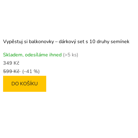
Vypěstuj si balkonovky – dárkový set s 10 druhy semínek
Průměrné
Skladem, odesíláme ihned
(>5 ks)
hodnocení
349 Kč
produktu
599 Kč
(–41 %)
je
5,0
DO KOŠÍKU
z
5
hvězdiček.