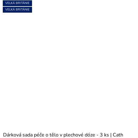
VELKÁ BRITÁNIE
VELKÁ BRITÁNIE
VELKÁ BRITÁNIE
NOVINKA
PORTUGALSKO
PORTUGALSKO
VELKÁ BRITÁNIE
VELKÁ BRITÁNIE
VELKÁ BRITÁNIE
SKOTSKO
NOVINKA
VELKÁ BRITÁNIE
VELKÁ BRITÁNIE
Dárková sada péče o tělo v plechové dóze - 3 ks | Cath