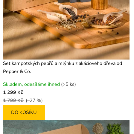
Set kampotských pepřů a mlýnku z akáciového dřeva od
Pepper & Co.
Průměrné
Skladem, odesíláme ihned
(>5 ks)
hodnocení
1 299 Kč
produktu
1 799 Kč
(–27 %)
je
5,0
DO KOŠÍKU
z
5