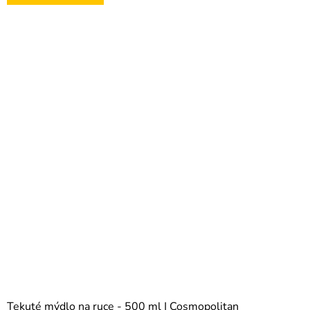
5,0
z
5
hvězdiček.
Tekuté mýdlo na ruce - 500 ml | Cosmopolitan