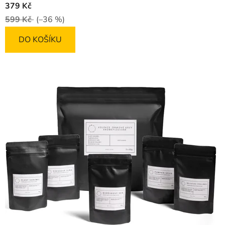
379 Kč
produktu
599 Kč
(–36 %)
je
5,0
DO KOŠÍKU
z
5
hvězdiček.