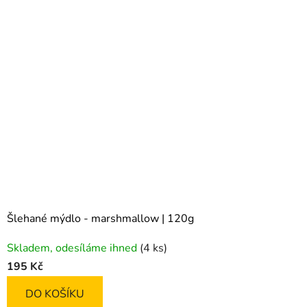
Šlehané mýdlo - marshmallow | 120g
Průměrné
Skladem, odesíláme ihned
(4 ks)
hodnocení
195 Kč
produktu
je
DO KOŠÍKU