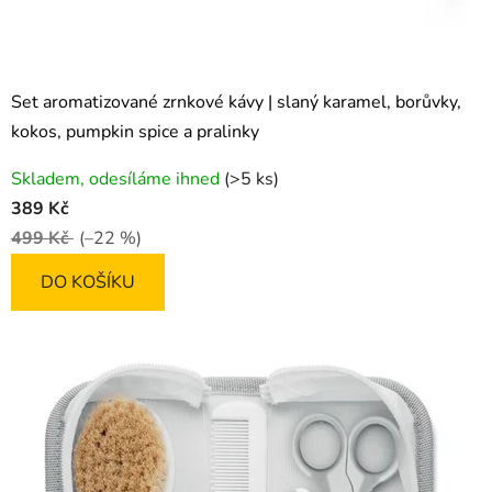
Set aromatizované zrnkové kávy | slaný karamel, borůvky,
kokos, pumpkin spice a pralinky
Průměrné
Skladem, odesíláme ihned
(>5 ks)
hodnocení
389 Kč
produktu
499 Kč
(–22 %)
je
4,9
DO KOŠÍKU
z
5
hvězdiček.