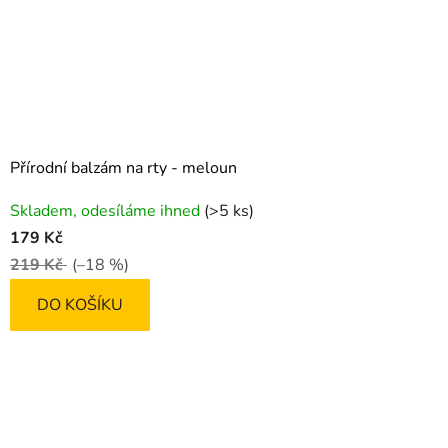
Přírodní balzám na rty - meloun
Průměrné
Skladem, odesíláme ihned
(>5 ks)
hodnocení
179 Kč
produktu
219 Kč
(–18 %)
je
5,0
DO KOŠÍKU
z
5
hvězdiček.