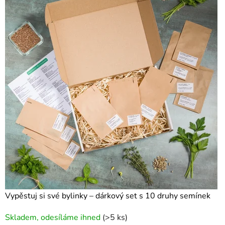
hvězdiček.
Vypěstuj si své bylinky – dárkový set s 10 druhy semínek
Průměrné
Skladem, odesíláme ihned
(>5 ks)
hodnocení