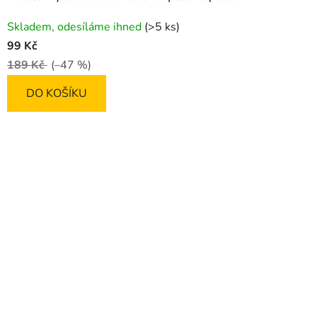
Průměrné
Skladem, odesíláme ihned
(>5 ks)
hodnocení
99 Kč
produktu
189 Kč
(–47 %)
je
5,0
DO KOŠÍKU
z
5
hvězdiček.