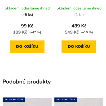
slunovrat
Průměrné
Skladem, odesíláme ihned
Skladem, odesíláme ihned
hodnocení
(>5 ks)
(2 ks)
produktu
je
99 Kč
489 Kč
5,0
189 Kč
549 Kč
(–47 %)
(–10 %)
z
5
DO KOŠÍKU
DO KOŠÍKU
hvězdiček.
Podobné produkty
VELKÁ BRITÁNIE
VELKÁ BRITÁNIE