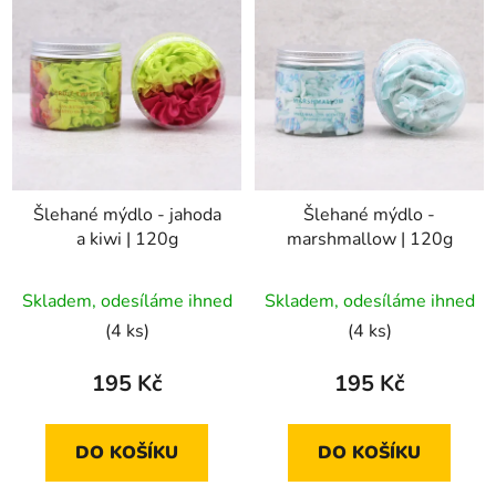
Šlehané mýdlo - jahoda
Šlehané mýdlo -
a kiwi | 120g
marshmallow | 120g
Průměrné
Průměrné
Skladem, odesíláme ihned
Skladem, odesíláme ihned
hodnocení
hodnocení
(4 ks)
(4 ks)
produktu
produktu
je
je
195 Kč
195 Kč
5,0
5,0
z
z
DO KOŠÍKU
DO KOŠÍKU
5
5
hvězdiček.
hvězdiček.