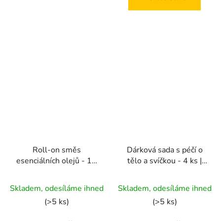
hvězdiček.
hvězdiček.
Roll-on směs
Dárková sada s péčí o
esenciálních olejů - 10
tělo a svíčkou - 4 ks |
ml | Soustřeď se!
Tropical Paradise
Skladem, odesíláme ihned
Skladem, odesíláme ihned
(>5 ks)
(>5 ks)