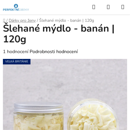
Přejít
Hledat
NÁKUP
na
KOŠÍK
obsah
Domů
/
Dárky pro ženy
/
Šlehané mýdlo - banán | 120g
Šlehané mýdlo - banán |
120g
Průměrné
1 hodnocení
Podrobnosti hodnocení
hodnocení
VELKÁ BRITÁNIE
produktu
je
5,0
z
5
hvězdiček.