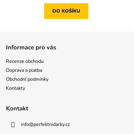
DO KOŠÍKU
Z
á
Informace pro vás
p
a
Recenze obchodu
t
Doprava a platba
í
Obchodní podmínky
Kontakty
Kontakt
info
@
perfektnidarky.cz