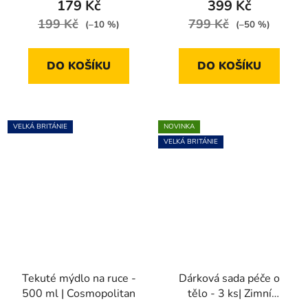
179 Kč
399 Kč
199 Kč
799 Kč
(–10 %)
(–50 %)
DO KOŠÍKU
DO KOŠÍKU
VELKÁ BRITÁNIE
NOVINKA
VELKÁ BRITÁNIE
Tekuté mýdlo na ruce -
Dárková sada péče o
500 ml | Cosmopolitan
tělo - 3 ks| Zimní