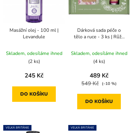
Masážní olej - 100 ml |
Dárková sada péče o
Levandule
tělo a ruce - 3 ks | Růže
& Pivoňka
Skladem, odesíláme ihned
Skladem, odesíláme ihned
(2 ks)
(4 ks)
245 Kč
489 Kč
549 Kč
(–10 %)
DO KOŠÍKU
DO KOŠÍKU
VELKÁ BRITÁNIE
VELKÁ BRITÁNIE