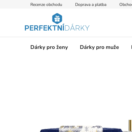
Přejít
Recenze obchodu
Doprava a platba
Obcho
na
obsah
Dárky pro ženy
Dárky pro muže