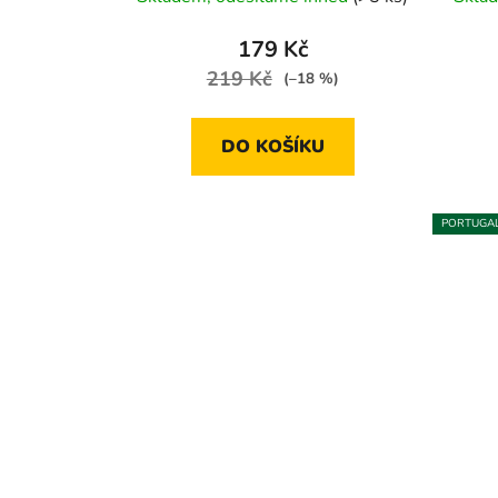
hodnocení
produktu
179 Kč
je
219 Kč
(–18 %)
5,0
z
DO KOŠÍKU
5
hvězdiček.
PORTUGA