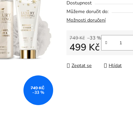
Dostupnost
je
Můžeme doručit do:
0,0
Možnosti doručení
z
5
hvězdiček.
749 Kč
–33 %
499 Kč
Měrná cena:
Zeptat se
Hlídat
749 KČ
–33 %