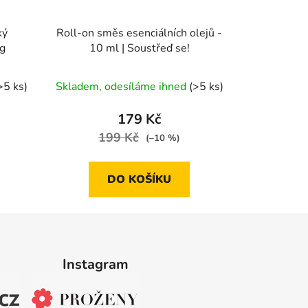
ký
Roll-on směs esenciálních olejů -
g
10 ml | Soustřeď se!
>5 ks)
Skladem, odesíláme ihned
(>5 ks)
179 Kč
199 Kč
(–10 %)
DO KOŠÍKU
Instagram