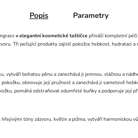
Popis
Parametry
ngrass
v elegantní kosmetické taštičce
přináší kompletní péči 
voru. Tři pečující produkty zajistí pokožce hebkost, hydrataci a 
ku, vytváří bohatou pěnu a zanechává ji jemnou, vláčnou a nád
e pokožku, obnovuje její pružnost a zanechává ji sametově hebk
pokožku, pomáhá odstraňovat odumřelé buňky a podporuje její př
 hřejivými tóny zázvoru, květin a pižma, vytváří harmonickou vůn