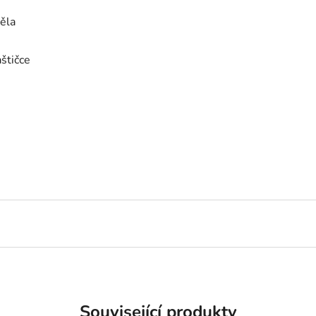
těla
aštičce
Související produkty