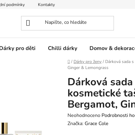
dní podmínky
Kontakty
Dárky pro děti
Chilli dárky
Domov & dekorac
Domů
/
Dárky pro ženy
/
Dárková sada s p
Ginger & Lemongrass
Dárková sada s
kosmetické taš
Bergamot, Gi
Průměrné
Neohodnoceno
Podrobnosti ho
hodnocení
Značka:
Grace Cole
produktu