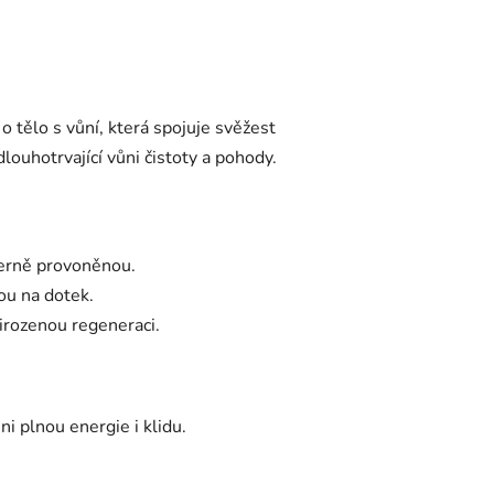
o tělo s vůní, která spojuje svěžest
dlouhotrvající vůni čistoty a pohody.
herně provoněnou.
ou na dotek.
irozenou regeneraci.
i plnou energie i klidu.