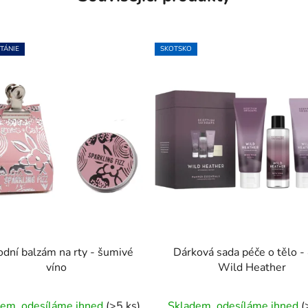
TÁNIE
SKOTSKO
odní balzám na rty - šumivé
Dárková sada péče o tělo - 
víno
Wild Heather
Průměrné
Průměrné
dem, odesíláme ihned
(>5 ks)
Skladem, odesíláme ihned
(