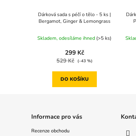
Dárková sada s péčí o tělo - 5 ks |
Dárk
Bergamot, Ginger & Lemongrass
P
Skladem, odesíláme ihned
(>5 ks)
Skla
299 Kč
529 Kč
(–43 %)
DO KOŠÍKU
Z
á
Informace pro vás
Kont
p
a
Recenze obchodu