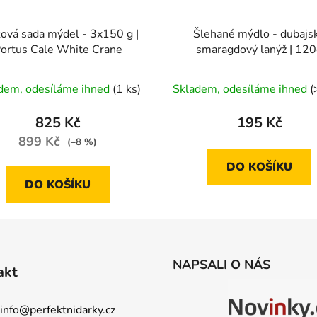
ová sada mýdel - 3x150 g |
Šlehané mýdlo - dubajs
ortus Cale White Crane
smaragdový lanýž | 120
dem, odesíláme ihned
(1 ks)
Skladem, odesíláme ihned
(
825 Kč
195 Kč
899 Kč
(–8 %)
DO KOŠÍKU
DO KOŠÍKU
NAPSALI O NÁS
akt
info
@
perfektnidarky.cz