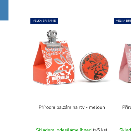
VELKÁ BRITÁNIE
VELKÁ BRI
Přírodní balzám na rty - meloun
Přír
Průměrné
Skladem, odesíláme ihned
(>5 ks)
Skla