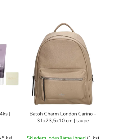
4ks |
Batoh Charm London Carino -
31x23,5x10 cm | taupe
Průměrné
>5 ks)
Skladem, odesíláme ihned
(1 ks)