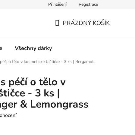
Přihlášení
Registrace
PRÁZDNÝ KOŠÍK
NÁKUPNÍ
KOŠÍK
e
Všechny dárky
éčí o tělo v kosmetické taštičce - 3 ks | Bergamot,
 péčí o tělo v
tičce - 3 ks |
nger & Lemongrass
dnocení