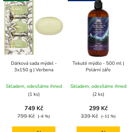
Dárková sada mýdel -
Tekuté mýdlo - 500 ml |
3x150 g | Verbena
Polární záře
Skladem, odesíláme ihned
Skladem, odesíláme ihned
(1 ks)
(2 ks)
749 Kč
299 Kč
799 Kč
339 Kč
(–6 %)
(–11 %)