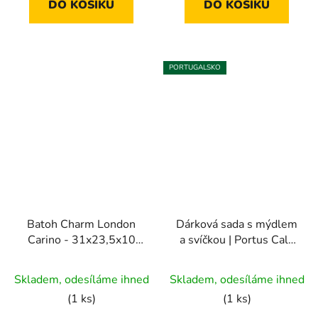
DO KOŠÍKU
DO KOŠÍKU
PORTUGALSKO
Batoh Charm London
Dárková sada s mýdlem
Carino - 31x23,5x10
a svíčkou | Portus Cale
cm | taupe
White Crane
Průměrné
Skladem, odesíláme ihned
Skladem, odesíláme ihned
hodnocení
(1 ks)
(1 ks)
produktu