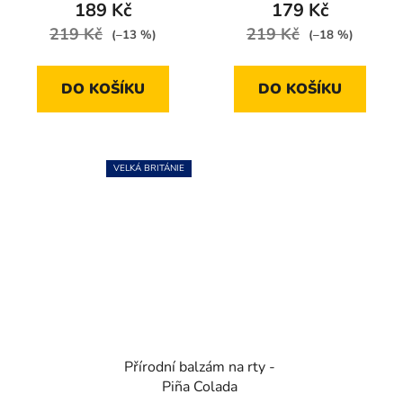
je
je
189 Kč
179 Kč
5,0
5,0
219 Kč
219 Kč
(–13 %)
(–18 %)
z
z
5
5
DO KOŠÍKU
DO KOŠÍKU
hvězdiček.
hvězdiček.
VELKÁ BRITÁNIE
Přírodní balzám na rty -
Piña Colada