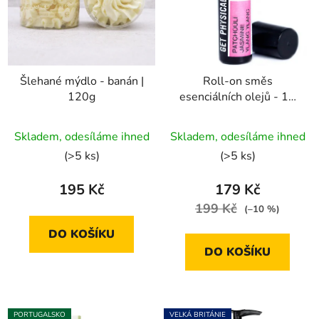
Šlehané mýdlo - banán |
Roll-on směs
120g
esenciálních olejů - 10
ml | Smyslná Touha!
Průměrné
Skladem, odesíláme ihned
Skladem, odesíláme ihned
hodnocení
(>5 ks)
(>5 ks)
produktu
je
195 Kč
179 Kč
5,0
199 Kč
(–10 %)
z
DO KOŠÍKU
5
DO KOŠÍKU
hvězdiček.
PORTUGALSKO
VELKÁ BRITÁNIE