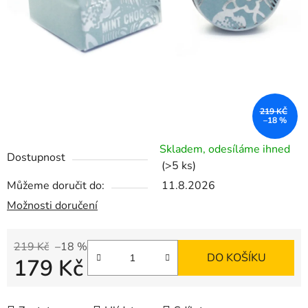
219 KČ
–18 %
Skladem, odesíláme ihned
Dostupnost
(>5 ks)
Můžeme doručit do:
11.8.2026
Možnosti doručení
219 Kč
–18 %
DO KOŠÍKU
179 Kč
Měrná cena: