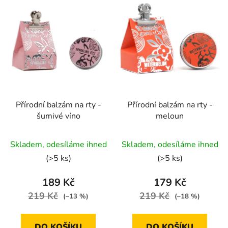
Přírodní balzám na rty -
Přírodní balzám na rty -
šumivé víno
meloun
Průměrné
Průměrné
Skladem, odesíláme ihned
Skladem, odesíláme ihned
hodnocení
hodnocení
(>5 ks)
(>5 ks)
produktu
produktu
je
je
189 Kč
179 Kč
5,0
5,0
219 Kč
219 Kč
(–13 %)
(–18 %)
z
z
5
5
DO KOŠÍKU
DO KOŠÍKU