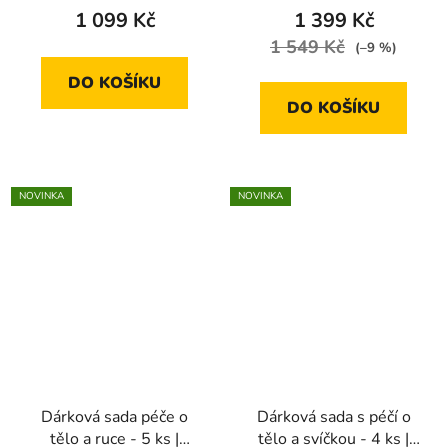
je
1 099 Kč
1 399 Kč
5,0
1 549 Kč
(–9 %)
z
DO KOŠÍKU
5
DO KOŠÍKU
hvězdiček.
NOVINKA
NOVINKA
Dárková sada péče o
Dárková sada s péčí o
tělo a ruce - 5 ks |
tělo a svíčkou - 4 ks |