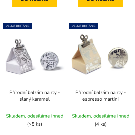
hvězdiček.
hvězdiček.
VELKÁ BRITÁNIE
VELKÁ BRITÁNIE
Přírodní balzám na rty -
Přírodní balzám na rty -
slaný karamel
espresso martini
Průměrné
Průměrné
Skladem, odesíláme ihned
Skladem, odesíláme ihned
hodnocení
hodnocení
(>5 ks)
(4 ks)
produktu
produktu