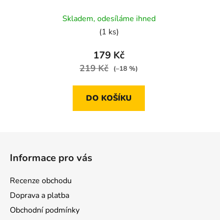
Průměrné
Skladem, odesíláme ihned
hodnocení
(1 ks)
produktu
je
179 Kč
5,0
219 Kč
(–18 %)
z
5
DO KOŠÍKU
hvězdiček.
Z
á
Informace pro vás
p
a
Recenze obchodu
t
Doprava a platba
í
Obchodní podmínky