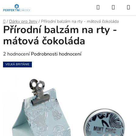
Přejít
Hledat
NÁKUP
na
KOŠÍK
obsah
Domů
/
Dárky pro ženy
/
Přírodní balzám na rty - mátová čokoláda
Přírodní balzám na rty -
mátová čokoláda
Průměrné
2 hodnocení
Podrobnosti hodnocení
hodnocení
VELKÁ BRITÁNIE
produktu
je
5,0
z
5
hvězdiček.