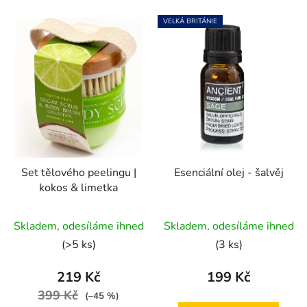
VELKÁ BRITÁNIE
Set tělového peelingu |
Esenciální olej - šalvěj
kokos & limetka
Průměrné
Průměrné
Skladem, odesíláme ihned
Skladem, odesíláme ihned
hodnocení
hodnocení
(>5 ks)
(3 ks)
produktu
produktu
je
je
219 Kč
199 Kč
5,0
5,0
399 Kč
(–45 %)