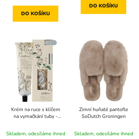
z
z
DO KOŠÍKU
5
5
DO KOŠÍKU
hvězdiček.
hvězdiček.
Krém na ruce s klíčem
Zimní huňaté pantofle
na vymačkání tuby -
SoDutch Groningen
100 ml | Cath Kidston
Průměrné
Power to the peaceful
Skladem, odesíláme ihned
Skladem, odesíláme ihned
hodnocení