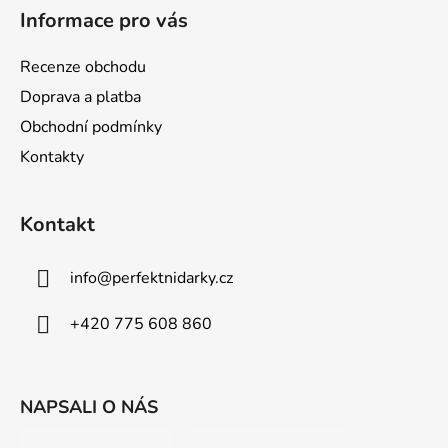
á
Informace pro vás
p
a
Recenze obchodu
t
Doprava a platba
í
Obchodní podmínky
Kontakty
Kontakt
info
@
perfektnidarky.cz
+420 775 608 860
NAPSALI O NÁS