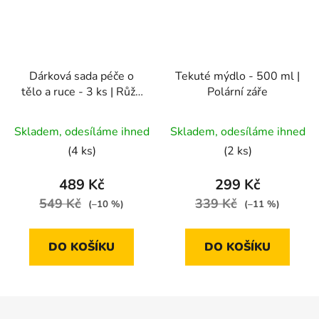
Dárková sada péče o
Tekuté mýdlo - 500 ml |
tělo a ruce - 3 ks | Růže
Polární záře
& Pivoňka
Skladem, odesíláme ihned
Skladem, odesíláme ihned
(4 ks)
(2 ks)
489 Kč
299 Kč
549 Kč
339 Kč
(–10 %)
(–11 %)
DO KOŠÍKU
DO KOŠÍKU
Z