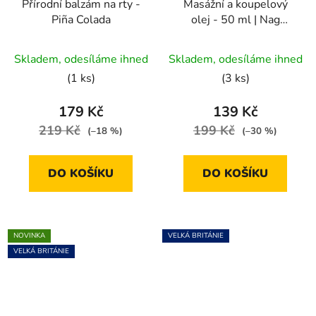
Přírodní balzám na rty -
Masážní a koupelový
Piña Colada
olej - 50 ml | Nag
Champa
Průměrné
Průměrné
Skladem, odesíláme ihned
Skladem, odesíláme ihned
hodnocení
hodnocení
(1 ks)
(3 ks)
produktu
produktu
je
je
179 Kč
139 Kč
5,0
5,0
219 Kč
199 Kč
(–18 %)
(–30 %)
z
z
5
5
DO KOŠÍKU
DO KOŠÍKU
hvězdiček.
hvězdiček.
NOVINKA
VELKÁ BRITÁNIE
VELKÁ BRITÁNIE