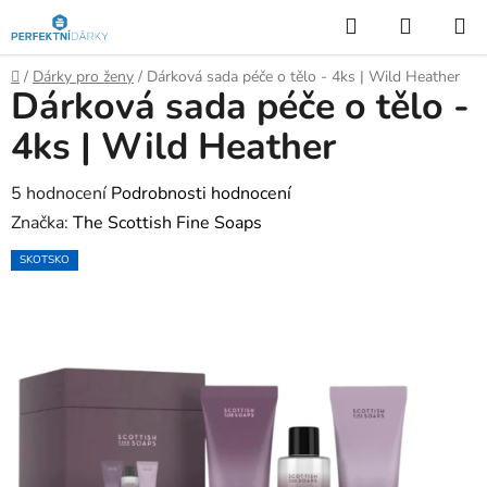
Přejít
Hledat
NÁKUP
na
KOŠÍK
obsah
Domů
/
Dárky pro ženy
/
Dárková sada péče o tělo - 4ks | Wild Heather
Dárková sada péče o tělo -
4ks | Wild Heather
Průměrné
5 hodnocení
Podrobnosti hodnocení
hodnocení
Značka:
The Scottish Fine Soaps
produktu
SKOTSKO
je
5,0
z
5
hvězdiček.