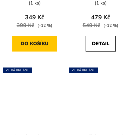
(1 ks)
(1 ks)
produktu
je
349 Kč
479 Kč
5,0
399 Kč
549 Kč
(–12 %)
(–12 %)
z
5
DO KOŠÍKU
DETAIL
hvězdiček.
VELKÁ BRITÁNIE
VELKÁ BRITÁNIE