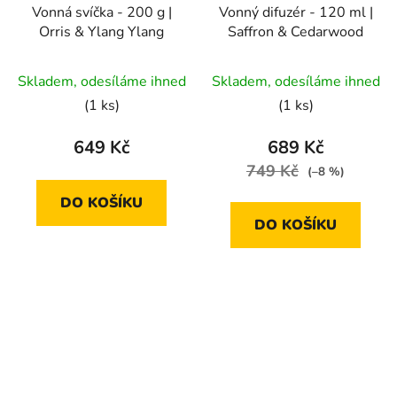
Vonná svíčka - 200 g |
Vonný difuzér - 120 ml |
Orris & Ylang Ylang
Saffron & Cedarwood
Průměrné
Skladem, odesíláme ihned
Skladem, odesíláme ihned
hodnocení
(1 ks)
(1 ks)
produktu
je
649 Kč
689 Kč
5,0
749 Kč
(–8 %)
z
DO KOŠÍKU
5
DO KOŠÍKU
hvězdiček.