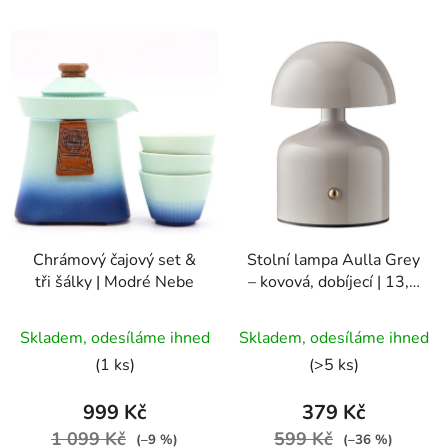
Chrámový čajový set &
Stolní lampa Aulla Grey
tři šálky | Modré Nebe
– kovová, dobíjecí | 13,5
cm
Průměrné
Skladem, odesíláme ihned
Skladem, odesíláme ihned
hodnocení
(1 ks)
(>5 ks)
produktu
je
999 Kč
379 Kč
5,0
1 099 Kč
599 Kč
(–9 %)
(–36 %)