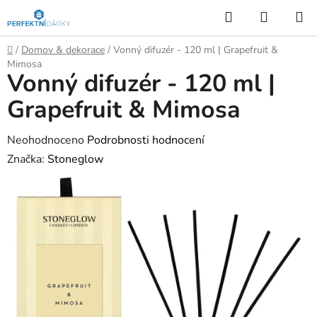
Přejít
Hledat
NÁKUP
na
KOŠÍK
obsah
Domů
/
Domov & dekorace
/
Vonný difuzér - 120 ml | Grapefruit &
Mimosa
Vonný difuzér - 120 ml |
Grapefruit & Mimosa
Průměrné
Neohodnoceno
Podrobnosti hodnocení
hodnocení
Značka:
Stoneglow
produktu
je
0,0
z
5
hvězdiček.