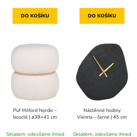
z
5
DO KOŠÍKU
DO KOŠÍKU
hvězdiček.
Puf Milford Nordic –
Nástěnné hodiny
bouclé | ø38×41 cm
Vienna – černé | 45 cm
Skladem, odesíláme ihned
Skladem, odesíláme ihned