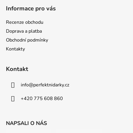
á
Informace pro vás
p
a
Recenze obchodu
t
Doprava a platba
í
Obchodní podmínky
Kontakty
Kontakt
info
@
perfektnidarky.cz
+420 775 608 860
NAPSALI O NÁS