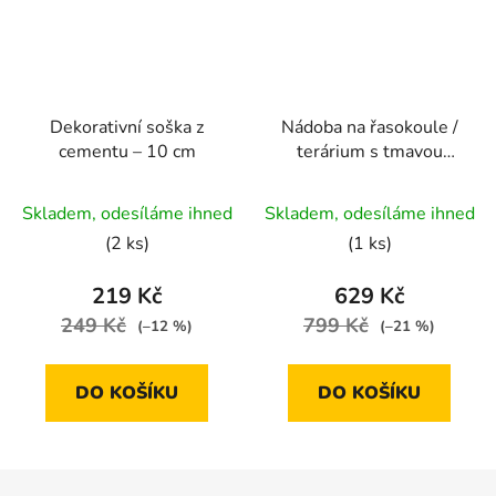
Dekorativní soška z
Nádoba na řasokoule /
cementu – 10 cm
terárium s tmavou
dřevěnou základnou |
střední - 16 x 18 cm
Skladem, odesíláme ihned
Skladem, odesíláme ihned
(2 ks)
(1 ks)
219 Kč
629 Kč
249 Kč
799 Kč
(–12 %)
(–21 %)
DO KOŠÍKU
DO KOŠÍKU
Z