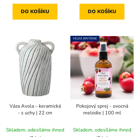
DO KOŠÍKU
DO KOŠÍKU
VELKÁ BRITÁNIE
Váza Avola – keramická
Pokojový sprej - ovocná
- s uchy | 22 cm
melodie | 100 ml
Skladem, odesíláme ihned
Skladem, odesíláme ihned