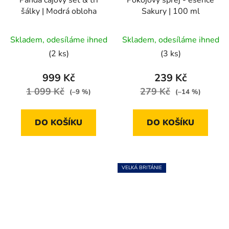
Panda čajový set & tři
Pokojový sprej - esence
šálky | Modrá obloha
Sakury | 100 ml
Průměrné
Skladem, odesíláme ihned
Skladem, odesíláme ihned
hodnocení
(2 ks)
(3 ks)
produktu
je
999 Kč
239 Kč
5,0
1 099 Kč
279 Kč
(–9 %)
(–14 %)
z
5
DO KOŠÍKU
DO KOŠÍKU
hvězdiček.
VELKÁ BRITÁNIE