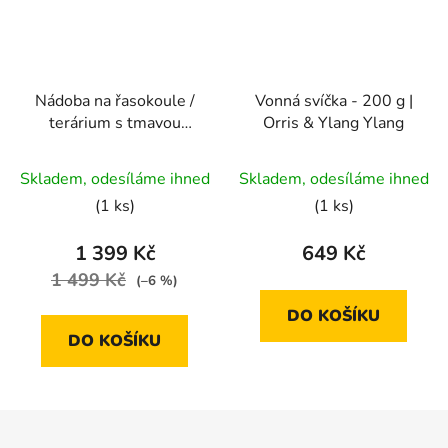
Nádoba na řasokoule /
Vonná svíčka - 200 g |
terárium s tmavou
Orris & Ylang Ylang
dřevěnou základnou |
extra velké s kuličkou -
Skladem, odesíláme ihned
Skladem, odesíláme ihned
23 x 23 cm
(1 ks)
(1 ks)
1 399 Kč
649 Kč
1 499 Kč
(–6 %)
DO KOŠÍKU
DO KOŠÍKU
Z