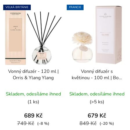
VELKÁ BRITÁNIE
FRANCIE
Vonný difuzér - 120 ml |
Vonný difuzér s
Orris & Ylang Ylang
květinou - 100 ml | Bois
d'Orient
Skladem, odesíláme ihned
Skladem, odesíláme ihned
(1 ks)
(>5 ks)
689 Kč
679 Kč
749 Kč
849 Kč
(–8 %)
(–20 %)