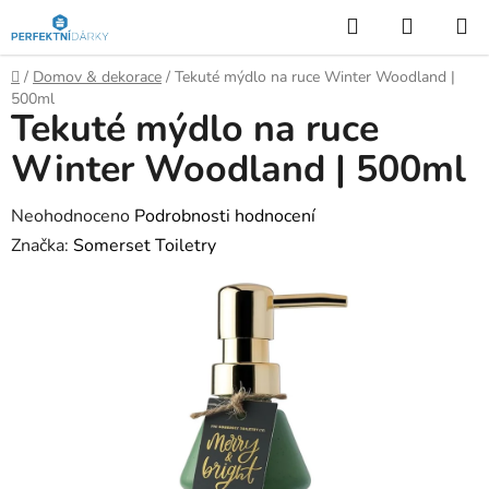
Přejít
Hledat
NÁKUP
na
KOŠÍK
obsah
Domů
/
Domov & dekorace
/
Tekuté mýdlo na ruce Winter Woodland |
500ml
Tekuté mýdlo na ruce
Winter Woodland | 500ml
Průměrné
Neohodnoceno
Podrobnosti hodnocení
hodnocení
Značka:
Somerset Toiletry
produktu
je
0,0
z
5
hvězdiček.