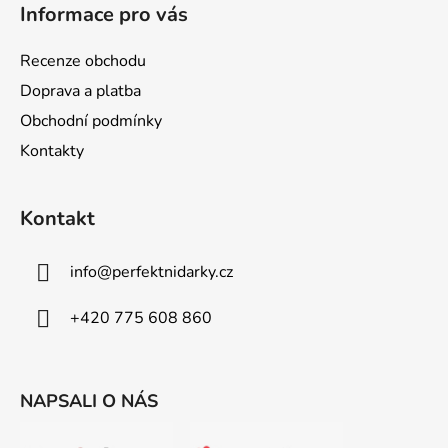
á
Informace pro vás
p
a
Recenze obchodu
t
Doprava a platba
í
Obchodní podmínky
Kontakty
Kontakt
info
@
perfektnidarky.cz
+420 775 608 860
NAPSALI O NÁS