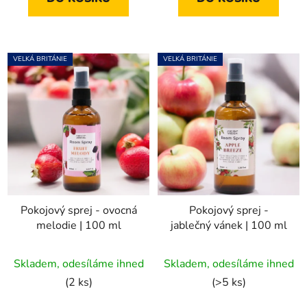
hvězdiček.
VELKÁ BRITÁNIE
VELKÁ BRITÁNIE
Pokojový sprej - ovocná
Pokojový sprej -
melodie | 100 ml
jablečný vánek | 100 ml
Skladem, odesíláme ihned
Skladem, odesíláme ihned
(2 ks)
(>5 ks)