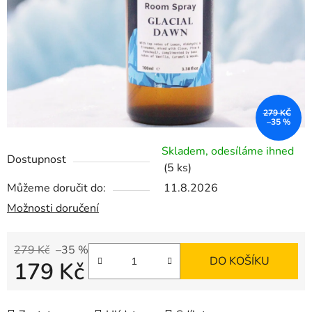
279 KČ
–35 %
Skladem, odesíláme ihned
Dostupnost
(5 ks)
Můžeme doručit do:
11.8.2026
Možnosti doručení
279 Kč
–35 %
DO KOŠÍKU
179 Kč
Měrná cena: