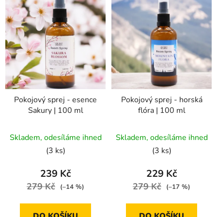
Pokojový sprej - esence
Pokojový sprej - horská
Sakury | 100 ml
flóra | 100 ml
Průměrné
Skladem, odesíláme ihned
Skladem, odesíláme ihned
hodnocení
(3 ks)
(3 ks)
produktu
je
239 Kč
229 Kč
5,0
279 Kč
279 Kč
(–14 %)
(–17 %)
z
5
DO KOŠÍKU
DO KOŠÍKU