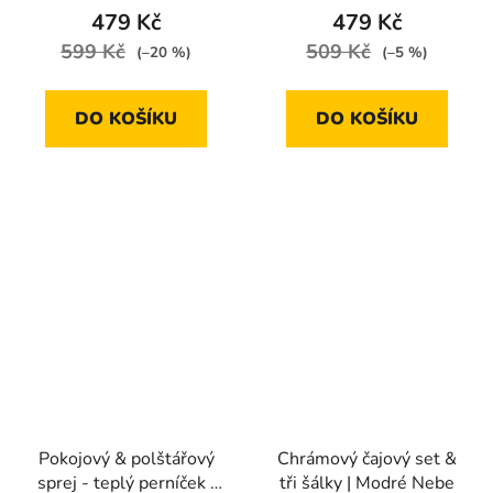
479 Kč
479 Kč
599 Kč
509 Kč
(–20 %)
(–5 %)
DO KOŠÍKU
DO KOŠÍKU
Pokojový & polštářový
Chrámový čajový set &
sprej - teplý perníček |
tři šálky | Modré Nebe