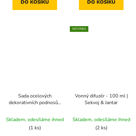
DO KOŠÍKU
DO KOŠÍKU
hvězdiček.
NOVINKA
Sada ocelových
Vonný difuzér - 100 ml |
dekorativních podnosů /
Sekvoj & Jantar
odkladačů – 2 ks
Skladem, odesíláme ihned
Skladem, odesíláme ihned
(1 ks)
(2 ks)