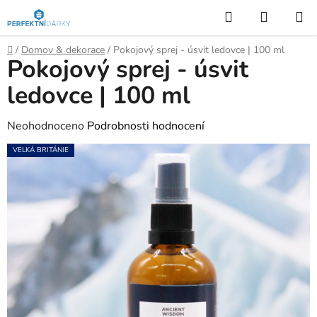
Přejít
Hledat
NÁKUP
na
KOŠÍK
obsah
Domů
/
Domov & dekorace
/
Pokojový sprej - úsvit ledovce | 100 ml
Pokojový sprej - úsvit
ledovce | 100 ml
Průměrné
Neohodnoceno
Podrobnosti hodnocení
hodnocení
VELKÁ BRITÁNIE
produktu
je
0,0
z
5
hvězdiček.