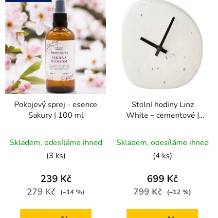
Pokojový sprej - esence
Stolní hodiny Linz
Sakury | 100 ml
White – cementové |
14×15 cm
Průměrné
Skladem, odesíláme ihned
Skladem, odesíláme ihned
hodnocení
(3 ks)
(4 ks)
produktu
je
239 Kč
699 Kč
5,0
279 Kč
799 Kč
(–14 %)
(–12 %)
z
5