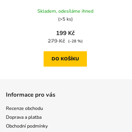
100 ml
Skladem, odesíláme ihned
(>5 ks)
199 Kč
279 Kč
(–28 %)
DO KOŠÍKU
Z
á
Informace pro vás
p
a
Recenze obchodu
t
Doprava a platba
í
Obchodní podmínky