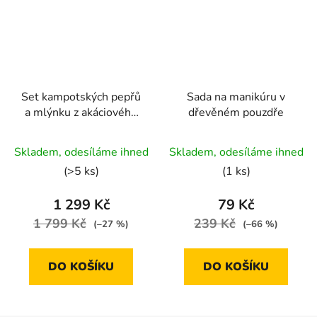
Set kampotských pepřů
Sada na manikúru v
a mlýnku z akáciového
dřevěném pouzdře
dřeva od Pepper & Co.
Průměrné
Skladem, odesíláme ihned
Skladem, odesíláme ihned
hodnocení
(>5 ks)
(1 ks)
produktu
je
1 299 Kč
79 Kč
5,0
1 799 Kč
239 Kč
(–27 %)
(–66 %)
z
5
DO KOŠÍKU
DO KOŠÍKU
hvězdiček.