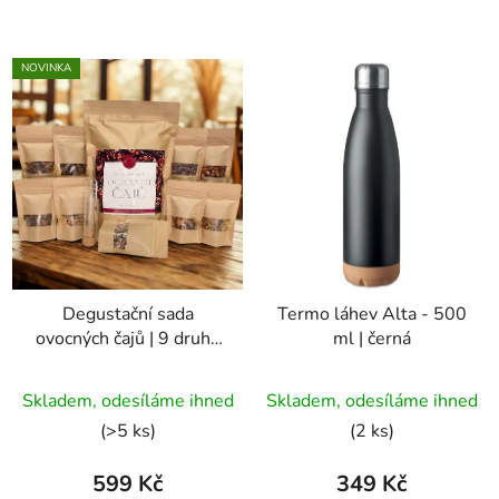
NOVINKA
Degustační sada
Termo láhev Alta - 500
ovocných čajů | 9 druhů
ml | černá
+ sítko na čaj
Průměrné
Průměrné
Skladem, odesíláme ihned
Skladem, odesíláme ihned
hodnocení
hodnocení
(>5 ks)
(2 ks)
produktu
produktu
je
je
599 Kč
349 Kč