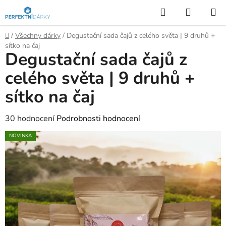
Přejít
Hledat
NÁKUP
na
KOŠÍK
obsah
Domů
/
Všechny dárky
/
Degustační sada čajů z celého světa | 9 druhů +
sítko na čaj
Degustační sada čajů z
celého světa | 9 druhů +
sítko na čaj
Průměrné
30 hodnocení
Podrobnosti hodnocení
hodnocení
NOVINKA
produktu
je
5,0
z
5
hvězdiček.