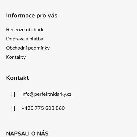
Z
á
Informace pro vás
p
a
Recenze obchodu
t
Doprava a platba
í
Obchodní podmínky
Kontakty
Kontakt
info
@
perfektnidarky.cz
+420 775 608 860
NAPSALI O NÁS