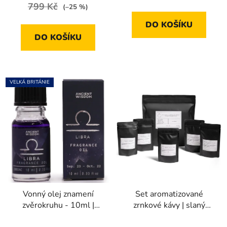
5,0
5,0
799 Kč
(–25 %)
z
z
DO KOŠÍKU
5
5
DO KOŠÍKU
hvězdiček.
hvězdiček.
VELKÁ BRITÁNIE
Vonný olej znamení
Set aromatizované
zvěrokruhu - 10ml |
zrnkové kávy | slaný
Váhy
karamel, borůvky,
Průměrné