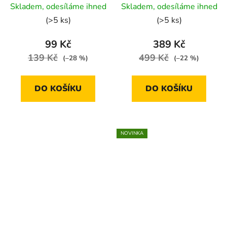
kokos, pumpkin spice a
Skladem, odesíláme ihned
Skladem, odesíláme ihned
pralinky
hodnocení
(>5 ks)
(>5 ks)
produktu
je
99 Kč
389 Kč
4,9
139 Kč
499 Kč
(–28 %)
(–22 %)
z
5
DO KOŠÍKU
DO KOŠÍKU
hvězdiček.
NOVINKA