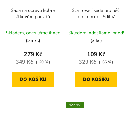
Sada na opravu kola v
Startovací sada pro péči
látkovém pouzdře
o miminko - 6dílná
Průměrné
Skladem, odesíláme ihned
Skladem, odesíláme ihned!
hodnocení
(>5 ks)
(3 ks)
produktu
je
279 Kč
109 Kč
5,0
349 Kč
329 Kč
(–20 %)
(–66 %)
z
5
DO KOŠÍKU
DO KOŠÍKU
hvězdiček.
NOVINKA