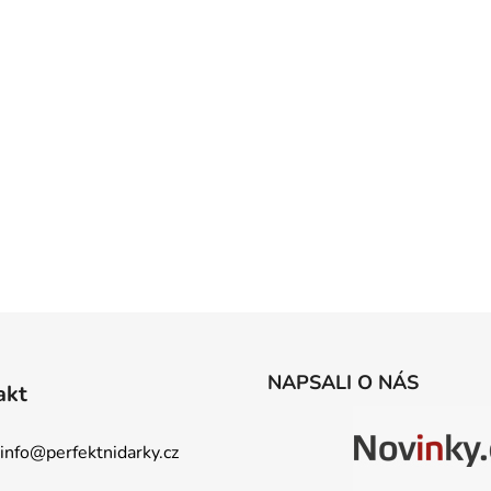
O
v
l
á
d
NAPSALI O NÁS
akt
a
c
í
info
@
perfektnidarky.cz
p