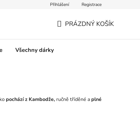
Přihlášení
Registrace
PRÁZDNÝ KOŠÍK
NÁKUPNÍ
KOŠÍK
e
Všechny dárky
čko
pochází z Kambodže,
ručně tříděné a
plné