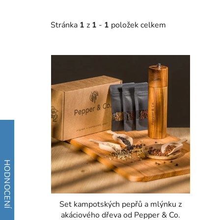
Stránka
1
z
1
-
1
položek celkem
V
ý
p
i
s
p
r
o
d
u
k
t
Set kampotských pepřů a mlýnku z
ů
akáciového dřeva od Pepper & Co.