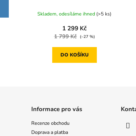
Průměrné
Skladem, odesíláme ihned
(>5 ks)
hodnocení
produktu
1 299 Kč
je
1 799 Kč
(–27 %)
5,0
z
DO KOŠÍKU
5
hvězdiček.
Z
á
Informace pro vás
Kont
p
a
Recenze obchodu
t
Doprava a platba