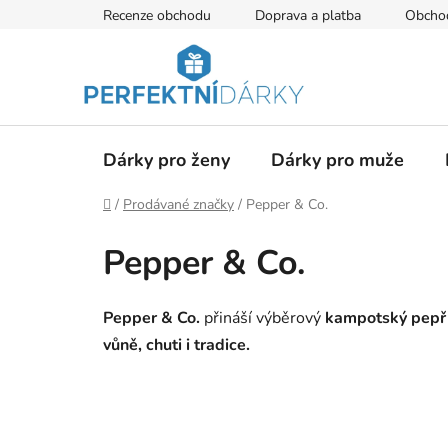
Přejít
Recenze obchodu
Doprava a platba
Obcho
na
obsah
Dárky pro ženy
Dárky pro muže
Domů
/
Prodávané značky
/
Pepper & Co.
Pepper & Co.
Pepper & Co.
přináší výběrový
kampotský
pepř
vůně, chuti i tradice.