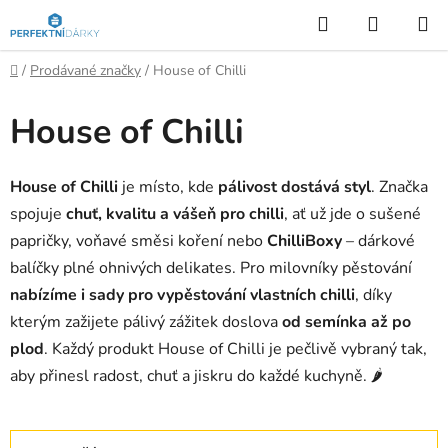
Přejít
Hledat
NÁKUP
na
KOŠÍK
obsah
Domů
/
Prodávané značky
/
House of Chilli
House of Chilli
House of Chilli
je místo, kde
pálivost
dostává styl
. Značka
spojuje
chuť, kvalitu a vášeň pro chilli
, ať už jde o sušené
papričky, voňavé směsi koření nebo
ChilliBoxy
– dárkové
balíčky plné ohnivých delikates. Pro milovníky pěstování
nabízíme i sady pro vypěstování vlastních chilli
, díky
kterým zažijete pálivý zážitek doslova
od semínka až po
plod
. Každý produkt House of Chilli je pečlivě vybraný tak,
aby přinesl radost, chuť a jiskru do každé kuchyně. 🌶️