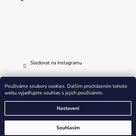
Sledovat na Instagramu
Používáme soubory cookies. Dalším procházením tohoto
Jak vrátit či reklamovat zboží
Všechny naše produkty
webu vyjadřujete souhlas s jejich používáním.
Ochrana osobních údajů
Nastavení
Vytvořil Shoptet
Souhlasím
Copyright 2026
PerfektniDarky.cz
. Všechna práva
vyhrazena.