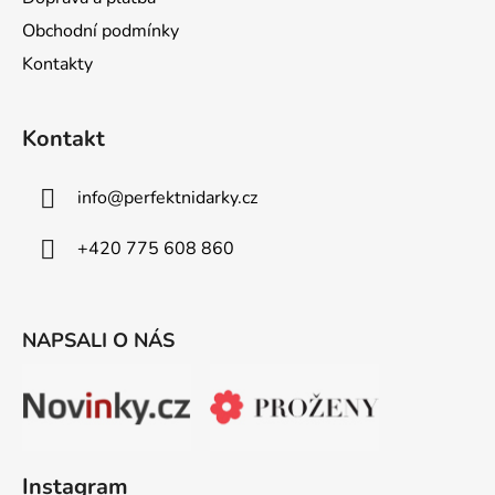
p
í
r
Obchodní podmínky
v
Kontakty
k
y
v
Kontakt
ý
p
info
@
perfektnidarky.cz
i
s
+420 775 608 860
u
NAPSALI O NÁS
Instagram