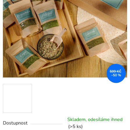
599 KČ
–50 %
Skladem, odesíláme ihned
Dostupnost
(>5 ks)