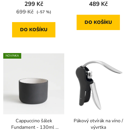
je
299 Kč
489 Kč
5,0
699 Kč
(–57 %)
z
DO KOŠÍKU
5
DO KOŠÍKU
hvězdiček.
NOVINKA
Cappuccino šálek
Pákový otvírák na víno /
Fundament - 130ml |
vývrtka