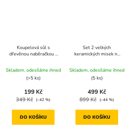
Koupelová sůl s
Set 2 velkých
dřevěnou naběračkou -
keramických misek na
himalájská | 500g
dřevěném podtácku |
Průměrné
šedá/růžová
Skladem, odesíláme ihned
Skladem, odesíláme ihned
hodnocení
(>5 ks)
(5 ks)
produktu
je
199 Kč
499 Kč
5,0
349 Kč
899 Kč
(–42 %)
(–44 %)
z
5
DO KOŠÍKU
DO KOŠÍKU
hvězdiček.