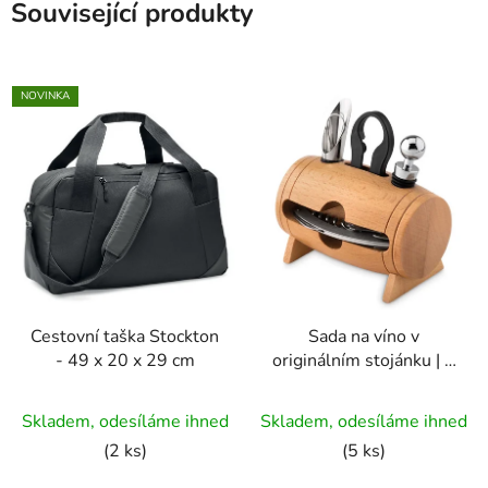
Související produkty
NOVINKA
Cestovní taška Stockton
Sada na víno v
- 49 x 20 x 29 cm
originálním stojánku | 4
dílná
Průměrné
Skladem, odesíláme ihned
Skladem, odesíláme ihned
hodnocení
(2 ks)
(5 ks)
produktu