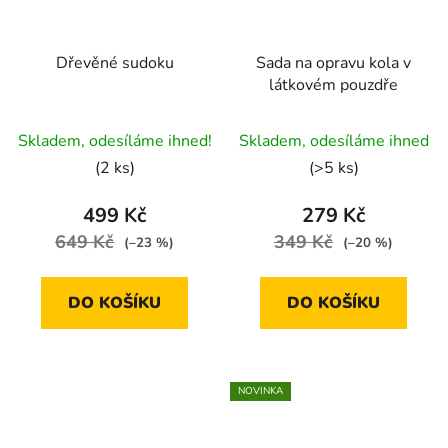
Dřevěné sudoku
Sada na opravu kola v
látkovém pouzdře
Průměrné
Průměrné
Skladem, odesíláme ihned!
Skladem, odesíláme ihned
hodnocení
hodnocení
(2 ks)
(>5 ks)
produktu
produktu
je
je
499 Kč
279 Kč
5,0
5,0
649 Kč
349 Kč
(–23 %)
(–20 %)
z
z
5
5
DO KOŠÍKU
DO KOŠÍKU
hvězdiček.
hvězdiček.
NOVINKA