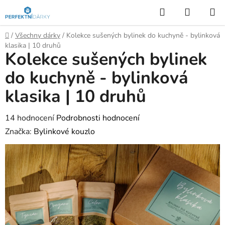
Přejít
Hledat
NÁKUP
na
KOŠÍK
obsah
Domů
/
Všechny dárky
/
Kolekce sušených bylinek do kuchyně - bylinková
klasika | 10 druhů
Kolekce sušených bylinek
do kuchyně - bylinková
klasika | 10 druhů
Průměrné
14 hodnocení
Podrobnosti hodnocení
hodnocení
Značka:
Bylinkové kouzlo
produktu
je
5,0
z
5
hvězdiček.