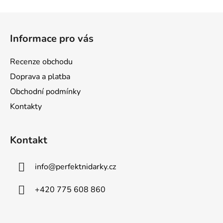
Z
á
Informace pro vás
p
a
Recenze obchodu
t
Doprava a platba
í
Obchodní podmínky
Kontakty
Kontakt
info
@
perfektnidarky.cz
+420 775 608 860