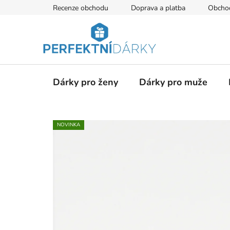
Přejít
Recenze obchodu
Doprava a platba
Obcho
na
obsah
Dárky pro ženy
Dárky pro muže
NOVINKA