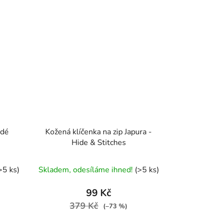
ědé
Kožená klíčenka na zip Japura -
Hide & Stitches
>5 ks)
Skladem, odesíláme ihned!
(>5 ks)
99 Kč
379 Kč
(–73 %)