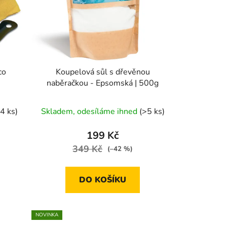
co
Koupelová sůl s dřevěnou
naběračkou - Epsomská | 500g
Průměrné
(4 ks)
Skladem, odesíláme ihned
(>5 ks)
hodnocení
produktu
199 Kč
je
349 Kč
(–42 %)
5,0
z
DO KOŠÍKU
5
hvězdiček.
NOVINKA