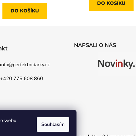
DO KOŠÍKU
z
z
DO KOŠÍKU
5
5
hvězdiček.
hvězdiček.
NAPSALI O NÁS
akt
info
@
perfektnidarky.cz
+420 775 608 860
to webu
Souhlasím