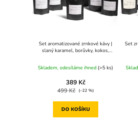
Set aromatizované zrnkové kávy |
Set zr
slaný karamel, borůvky, kokos,
pumpkin spice a pralinky
Průměrné
Skladem, odesíláme ihned
(>5 ks)
Skla
hodnocení
produktu
389 Kč
je
499 Kč
(–22 %)
4,9
z
DO KOŠÍKU
5
hvězdiček.