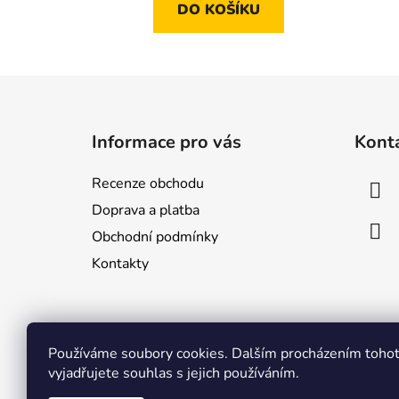
DO KOŠÍKU
z
5
hvězdiček.
Z
á
Informace pro vás
Kont
p
a
Recenze obchodu
t
Doprava a platba
í
Obchodní podmínky
Kontakty
Používáme soubory cookies. Dalším procházením toho
vyjadřujete souhlas s jejich používáním.