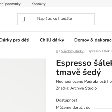
dní podmínky
Kontakty
Dárky pro děti
Chilli dárky
Domov & dekorac
Domů
/
Všechny dárky
/
Espresso šálek 
Espresso šále
tmavě šedý
Průměrné
Neohodnoceno
Podrobnosti ho
hodnocení
Značka:
Archive Studio
produktu
Dostupnost
je
Můžeme doručit do:
0,0