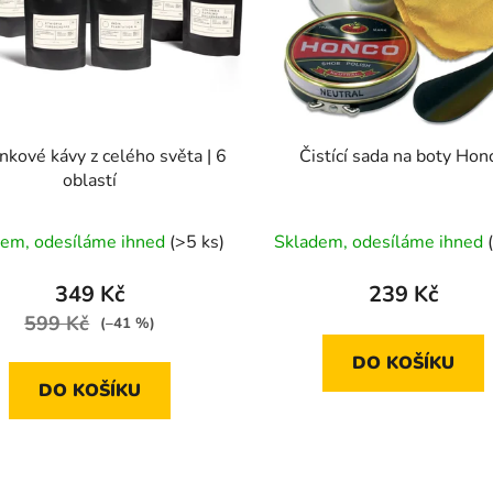
nkové kávy z celého světa | 6
Čistící sada na boty Hon
oblastí
Průměrné
Průměrné
dem, odesíláme ihned
(>5 ks)
Skladem, odesíláme ihned
hodnocení
hodnocení
produktu
produktu
349 Kč
239 Kč
je
je
599 Kč
(–41 %)
4,9
5,0
DO KOŠÍKU
z
z
DO KOŠÍKU
5
5
hvězdiček.
hvězdiček.