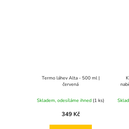
Termo láhev Alta - 500 ml |
K
červená
nabě
Průměrné
Skladem, odesíláme ihned
(1 ks)
Skla
hodnocení
produktu
349 Kč
je
5,0