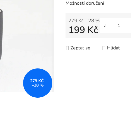
Možnosti doručení
z
5
hvězdiček.
279 Kč
–28 %
199 Kč
Měrná cena:
Zeptat se
Hlídat
279 KČ
–28 %