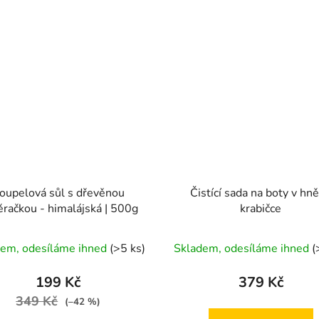
oupelová sůl s dřevěnou
Čistící sada na boty v hn
račkou - himalájská | 500g
krabičce
Průměrné
Průměrné
dem, odesíláme ihned
(>5 ks)
Skladem, odesíláme ihned
(
hodnocení
hodnocení
produktu
produktu
199 Kč
379 Kč
je
je
349 Kč
(–42 %)
5,0
4,5