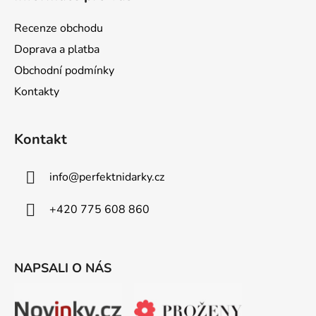
p
a
Recenze obchodu
t
Doprava a platba
í
Obchodní podmínky
Kontakty
Kontakt
info
@
perfektnidarky.cz
+420 775 608 860
NAPSALI O NÁS