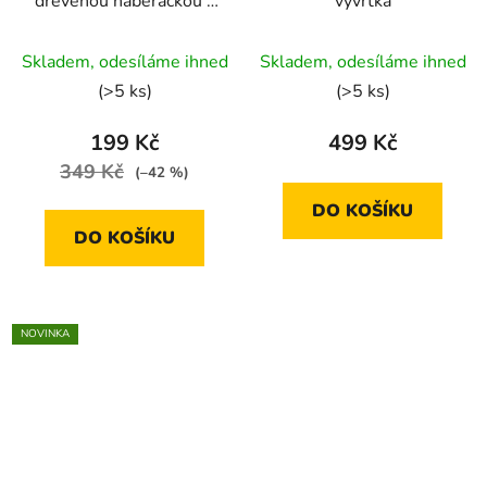
dřevěnou naběračkou -
vývrtka
Epsomská | 500g
Průměrné
Skladem, odesíláme ihned
Skladem, odesíláme ihned
hodnocení
(>5 ks)
(>5 ks)
produktu
je
199 Kč
499 Kč
5,0
349 Kč
(–42 %)
z
DO KOŠÍKU
5
DO KOŠÍKU
hvězdiček.
NOVINKA