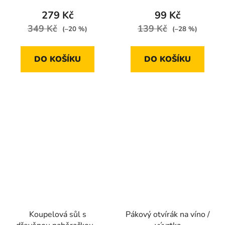
je
279 Kč
99 Kč
5,0
349 Kč
139 Kč
(–20 %)
(–28 %)
z
5
DO KOŠÍKU
DO KOŠÍKU
hvězdiček.
Koupelová sůl s
Pákový otvírák na víno /