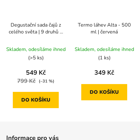
Degustační sada čajů z
Termo láhev Alta - 500
celého světa | 9 druhů +
ml | červená
sítko na čaj
Průměrné
Průměrné
Skladem, odesíláme ihned
Skladem, odesíláme ihned
hodnocení
hodnocení
(>5 ks)
(1 ks)
produktu
produktu
je
je
549 Kč
349 Kč
5,0
5,0
799 Kč
(–31 %)
z
z
DO KOŠÍKU
5
5
DO KOŠÍKU
hvězdiček.
hvězdiček.
Z
á
Informace pro vás