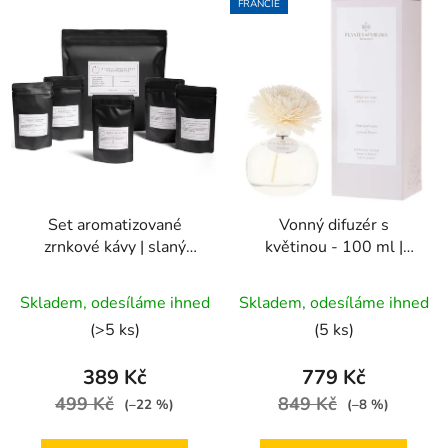
FRANCIE
Set aromatizované
Vonný difuzér s
zrnkové kávy | slaný
květinou - 100 ml |
karamel, borůvky,
Reve de Lin
Průměrné
Průměrné
kokos, pumpkin spice a
Skladem, odesíláme ihned
Skladem, odesíláme ihned
pralinky
hodnocení
hodnocení
(>5 ks)
(5 ks)
produktu
produktu
je
je
389 Kč
779 Kč
4,9
5,0
499 Kč
849 Kč
(–22 %)
(–8 %)
z
z