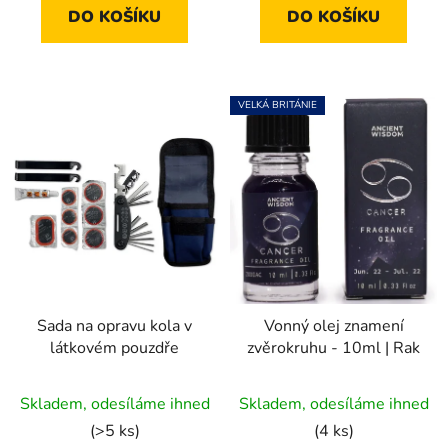
5
5
DO KOŠÍKU
DO KOŠÍKU
hvězdiček.
hvězdiček.
VELKÁ BRITÁNIE
Sada na opravu kola v
Vonný olej znamení
látkovém pouzdře
zvěrokruhu - 10ml | Rak
Průměrné
Skladem, odesíláme ihned
Skladem, odesíláme ihned
hodnocení
(>5 ks)
(4 ks)
produktu