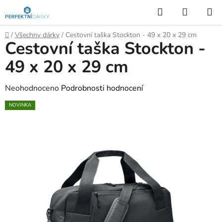
Přejít
Hledat
NÁKUP
na
KOŠÍK
obsah
Domů
/
Všechny dárky
/
Cestovní taška Stockton - 49 x 20 x 29 cm
Cestovní taška Stockton -
49 x 20 x 29 cm
Průměrné
Neohodnoceno
Podrobnosti hodnocení
hodnocení
NOVINKA
produktu
je
0,0
z
5
hvězdiček.