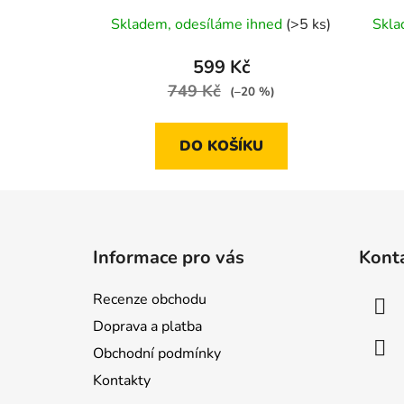
Průměrné
Skladem, odesíláme ihned
(>5 ks)
Skla
hodnocení
produktu
599 Kč
je
749 Kč
(–20 %)
4,9
z
DO KOŠÍKU
5
hvězdiček.
Z
á
Informace pro vás
Kont
p
a
Recenze obchodu
t
Doprava a platba
í
Obchodní podmínky
Kontakty