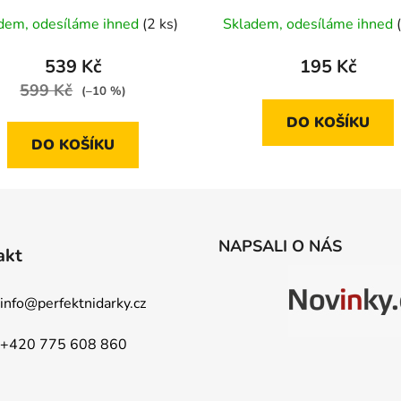
Průměrné
dem, odesíláme ihned
(2 ks)
Skladem, odesíláme ihned
hodnocení
produktu
539 Kč
195 Kč
je
599 Kč
(–10 %)
5,0
DO KOŠÍKU
z
DO KOŠÍKU
5
hvězdiček.
NAPSALI O NÁS
akt
info
@
perfektnidarky.cz
+420 775 608 860