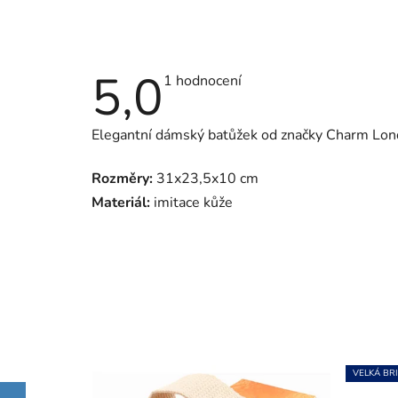
5,0
Průměrné
1 hodnocení
hodnocení
produktu
je
Elegantní dámský batůžek od značky Charm Lond
5,0
z
5
Rozměry:
31x23,5x10 cm
hvězdiček.
Materiál:
imitace kůže
VELKÁ BRI