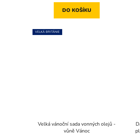
DO KOŠÍKU
VELKÁ BRITÁNIE
Velká vánoční sada vonných olejů -
D
vůně Vánoc
pl
K