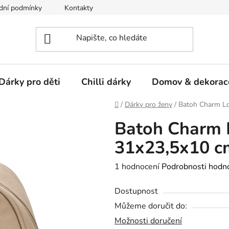
dní podmínky
Kontakty
Dárky pro děti
Chilli dárky
Domov & dekorac
Domů
/
Dárky pro ženy
/
Batoh Charm Lo
Batoh Charm 
31x23,5x10 cm
Průměrné
1 hodnocení
Podrobnosti hodn
hodnocení
Dostupnost
produktu
Můžeme doručit do:
je
Možnosti doručení
5,0