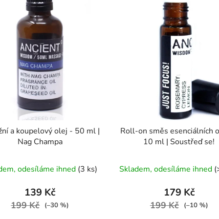
ní a koupelový olej - 50 ml |
Roll-on směs esenciálních o
Nag Champa
10 ml | Soustřeď se!
Průměrné
dem, odesíláme ihned
(3 ks)
Skladem, odesíláme ihned
(
hodnocení
produktu
139 Kč
179 Kč
je
199 Kč
199 Kč
(–30 %)
(–10 %)
5,0