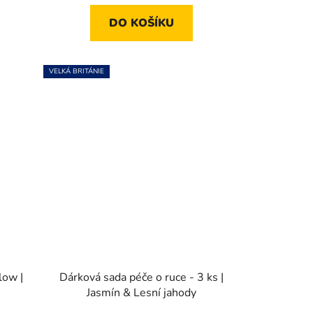
z
DO KOŠÍKU
5
hvězdiček.
VELKÁ BRITÁNIE
low |
Dárková sada péče o ruce - 3 ks |
Jasmín & Lesní jahody