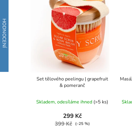
Set tělového peelingu | grapefruit
Masáž
& pomeranč
Skladem, odesíláme ihned
(>5 ks)
Skla
299 Kč
399 Kč
(–25 %)