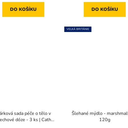
z
DO KOŠÍKU
DO KOŠÍKU
5
hvězdiček.
VELKÁ BRITÁNIE
árková sada péče o tělo v
Šlehané mýdlo - marshmal
echové dóze - 3 ks | Cath
120g
idston Roots & Raindrops