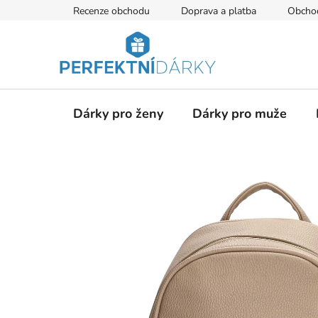
Přejít
Recenze obchodu
Doprava a platba
Obcho
na
obsah
Dárky pro ženy
Dárky pro muže