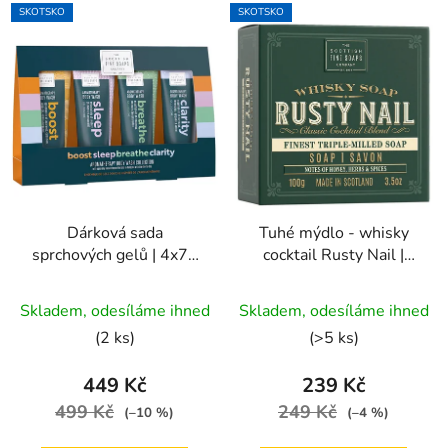
SKOTSKO
SKOTSKO
Dárková sada
Tuhé mýdlo - whisky
sprchových gelů | 4x75
cocktail Rusty Nail |
ml
100g
Skladem, odesíláme ihned
Skladem, odesíláme ihned
(2 ks)
(>5 ks)
449 Kč
239 Kč
499 Kč
249 Kč
(–10 %)
(–4 %)