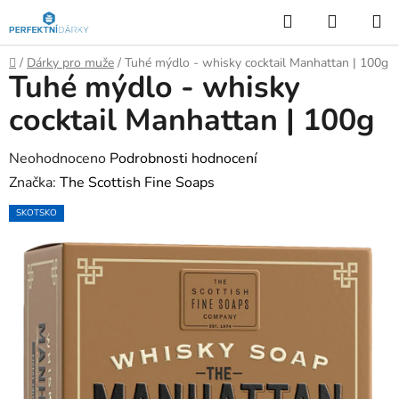
Přejít
Hledat
NÁKUP
na
KOŠÍK
obsah
Domů
/
Dárky pro muže
/
Tuhé mýdlo - whisky cocktail Manhattan | 100g
Tuhé mýdlo - whisky
cocktail Manhattan | 100g
Průměrné
Neohodnoceno
Podrobnosti hodnocení
hodnocení
Značka:
The Scottish Fine Soaps
produktu
SKOTSKO
je
0,0
z
5
hvězdiček.