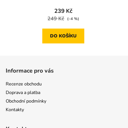
239 Kč
249 Kč
(–4 %)
DO KOŠÍKU
Z
á
Informace pro vás
p
a
Recenze obchodu
t
Doprava a platba
í
Obchodní podmínky
Kontakty