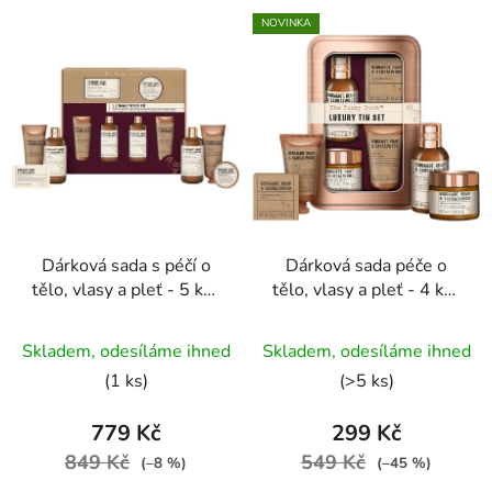
NOVINKA
Dárková sada s péčí o
Dárková sada péče o
tělo, vlasy a pleť - 5 ks |
tělo, vlasy a pleť - 4 ks |
Bergamot, Hemp &
Bergamot, Hemp &
Průměrné
Sandalwood
Sandalwood
Skladem, odesíláme ihned
Skladem, odesíláme ihned
hodnocení
(1 ks)
(>5 ks)
produktu
je
779 Kč
299 Kč
5,0
849 Kč
549 Kč
(–8 %)
(–45 %)
z