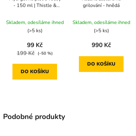
- 150 ml | Thistle &
grilování - hnědá
Black Pepper
Průměrné
Skladem, odesíláme ihned
Skladem, odesíláme ihned
hodnocení
(>5 ks)
(>5 ks)
produktu
je
99 Kč
990 Kč
5,0
199 Kč
(–50 %)
z
DO KOŠÍKU
5
DO KOŠÍKU
hvězdiček.
Podobné produkty