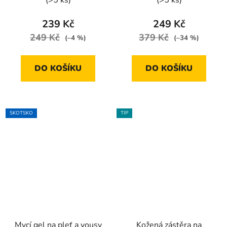
(>5 ks)
(>5 ks)
239 Kč
249 Kč
249 Kč
379 Kč
(–4 %)
(–34 %)
DO KOŠÍKU
DO KOŠÍKU
SKOTSKO
TIP
Mycí gel na pleť a vousy
Kožená zástěra na