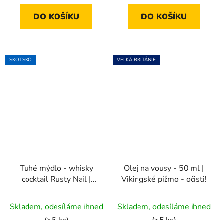
5
DO KOŠÍKU
DO KOŠÍKU
hvězdiček.
SKOTSKO
VELKÁ BRITÁNIE
Tuhé mýdlo - whisky
Olej na vousy - 50 ml |
cocktail Rusty Nail |
Vikingské pižmo - očisti!
100g
Skladem, odesíláme ihned
Skladem, odesíláme ihned