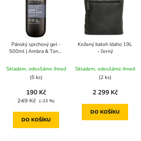
Pánský sprchový gel -
Kožený batoh Idaho 19L
500ml | Ambra & Tonka
- černý
fazole
Skladem, odesíláme ihned
Skladem, odesíláme ihned
(5 ks)
(2 ks)
190 Kč
2 299 Kč
249 Kč
(–23 %)
DO KOŠÍKU
DO KOŠÍKU