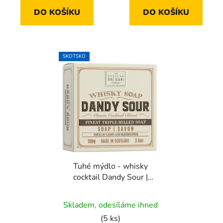
DO KOŠÍKU
DO KOŠÍKU
SKOTSKO
Tuhé mýdlo - whisky
cocktail Dandy Sour |
100g
Skladem, odesíláme ihned
(5 ks)