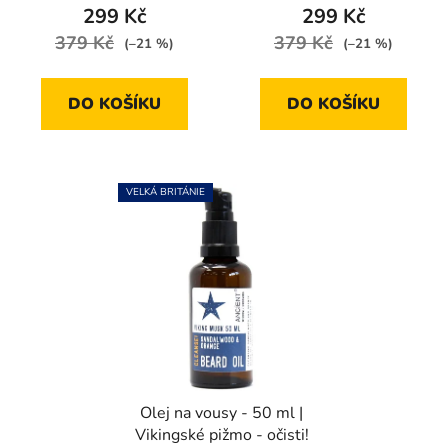
je
299 Kč
299 Kč
5,0
379 Kč
379 Kč
(–21 %)
(–21 %)
z
5
DO KOŠÍKU
DO KOŠÍKU
hvězdiček.
VELKÁ BRITÁNIE
Olej na vousy - 50 ml |
Vikingské pižmo - očisti!