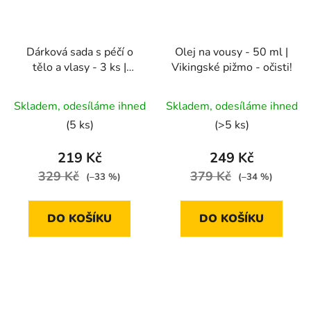
Dárková sada s péčí o
Olej na vousy - 50 ml |
tělo a vlasy - 3 ks |
Vikingské pižmo - očisti!
Bergamot, Hemp &
Sandalwood
Skladem, odesíláme ihned
Skladem, odesíláme ihned
(5 ks)
(>5 ks)
219 Kč
249 Kč
329 Kč
379 Kč
(–33 %)
(–34 %)
DO KOŠÍKU
DO KOŠÍKU