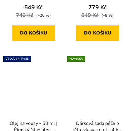
je
549 Kč
779 Kč
4,3
749 Kč
849 Kč
(–26 %)
(–8 %)
z
5
DO KOŠÍKU
DO KOŠÍKU
hvězdiček.
VELKÁ BRITÁNIE
NOVINKA
Olej na vousy - 50 ml |
Dárková sada péče o
Římský Gladiátor -
tělo, vlasy a pleť - 4 ks |