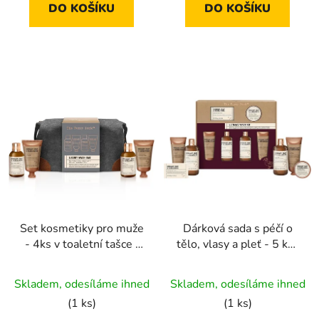
DO KOŠÍKU
DO KOŠÍKU
5
hvězdiček.
Set kosmetiky pro muže
Dárková sada s péčí o
- 4ks v toaletní tašce |
tělo, vlasy a pleť - 5 ks |
bergamot, konopí a
Bergamot, Hemp &
Průměrné
santalové dřevo
Sandalwood
Skladem, odesíláme ihned
Skladem, odesíláme ihned
hodnocení
(1 ks)
(1 ks)
produktu