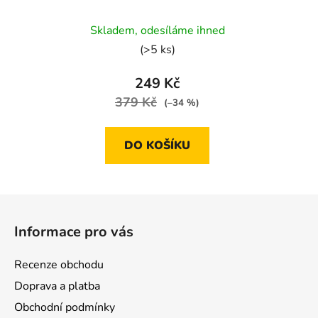
Skladem, odesíláme ihned
(>5 ks)
249 Kč
379 Kč
(–34 %)
DO KOŠÍKU
Z
á
Informace pro vás
p
a
Recenze obchodu
t
Doprava a platba
í
Obchodní podmínky