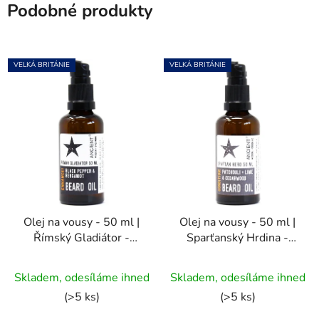
Podobné produkty
VELKÁ BRITÁNIE
VELKÁ BRITÁNIE
Olej na vousy - 50 ml |
Olej na vousy - 50 ml |
Římský Gladiátor -
Sparťanský Hrdina -
vylepši!
pečuj!
Průměrné
Skladem, odesíláme ihned
Skladem, odesíláme ihned
hodnocení
(>5 ks)
(>5 ks)
produktu