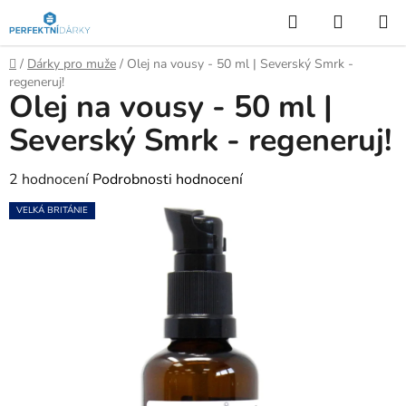
Přejít
Hledat
NÁKUP
na
KOŠÍK
obsah
Domů
/
Dárky pro muže
/
Olej na vousy - 50 ml | Severský Smrk -
regeneruj!
Olej na vousy - 50 ml |
Severský Smrk - regeneruj!
Průměrné
2 hodnocení
Podrobnosti hodnocení
hodnocení
VELKÁ BRITÁNIE
produktu
je
5,0
z
5
hvězdiček.