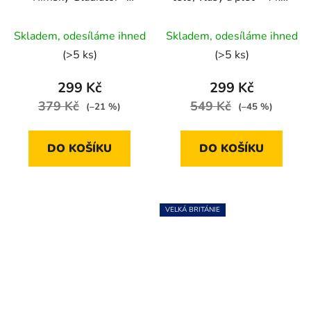
vylepši!
Bergamot, Hemp &
Průměrné
Sandalwood
Skladem, odesíláme ihned
Skladem, odesíláme ihned
hodnocení
(>5 ks)
(>5 ks)
produktu
je
299 Kč
299 Kč
5,0
379 Kč
549 Kč
(–21 %)
(–45 %)
z
5
DO KOŠÍKU
DO KOŠÍKU
hvězdiček.
VELKÁ BRITÁNIE