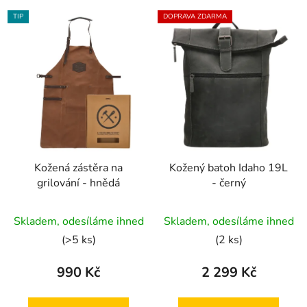
TIP
DOPRAVA ZDARMA
Kožená zástěra na
Kožený batoh Idaho 19L
grilování - hnědá
- černý
Průměrné
Skladem, odesíláme ihned
Skladem, odesíláme ihned
hodnocení
(>5 ks)
(2 ks)
produktu
je
990 Kč
2 299 Kč
5,0
z