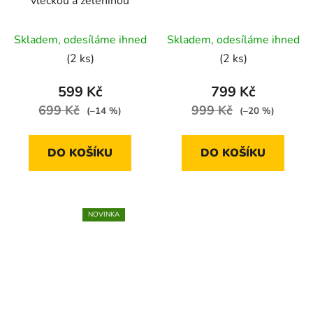
vlečkou a zeleninou
Průměrné
Skladem, odesíláme ihned
Skladem, odesíláme ihned
hodnocení
(2 ks)
(2 ks)
produktu
je
599 Kč
799 Kč
5,0
699 Kč
999 Kč
(–14 %)
(–20 %)
z
5
DO KOŠÍKU
DO KOŠÍKU
hvězdiček.
NOVINKA