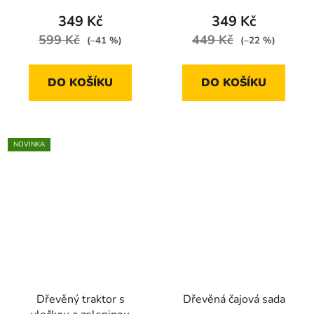
je
349 Kč
349 Kč
5,0
599 Kč
449 Kč
(–41 %)
(–22 %)
z
5
DO KOŠÍKU
DO KOŠÍKU
hvězdiček.
NOVINKA
Dřevěný traktor s
Dřevěná čajová sada