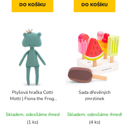
5
DO KOŠÍKU
DO KOŠÍKU
hvězdiček.
Plyšová hračka Cotti
Sada dřevěných
Motti | Fiona the Frog:
zmrzlinek
Mermaid (30 cm)
Průměrné
Skladem, odesíláme ihned
Skladem, odesíláme ihned!
hodnocení
(1 ks)
(4 ks)
produktu