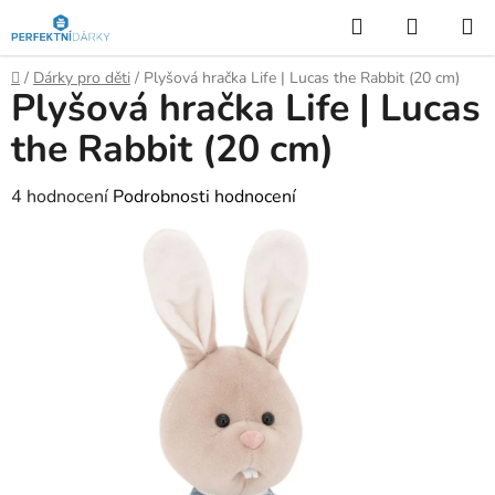
Přejít
Hledat
NÁKUP
na
KOŠÍK
obsah
Domů
/
Dárky pro děti
/
Plyšová hračka Life | Lucas the Rabbit (20 cm)
Plyšová hračka Life | Lucas
the Rabbit (20 cm)
Průměrné
4 hodnocení
Podrobnosti hodnocení
hodnocení
produktu
je
5,0
z
5
hvězdiček.