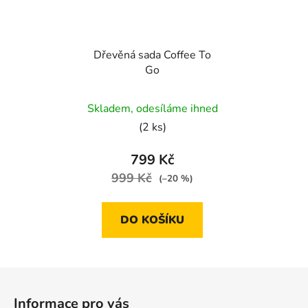
Dřevěná sada Coffee To
Go
Skladem, odesíláme ihned
(2 ks)
799 Kč
999 Kč
(–20 %)
DO KOŠÍKU
Z
á
Informace pro vás