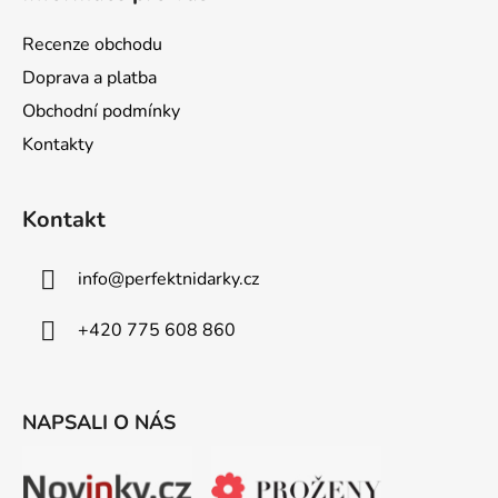
p
a
Recenze obchodu
t
Doprava a platba
í
Obchodní podmínky
Kontakty
Kontakt
info
@
perfektnidarky.cz
+420 775 608 860
NAPSALI O NÁS