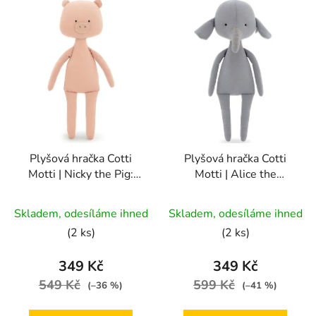
Plyšová hračka Cotti
Plyšová hračka Cotti
Motti | Nicky the Pig:
Motti | Alice the
Mermaid (30 cm)
Elephant: Mermaid (30
Průměrné
cm)
Skladem, odesíláme ihned
Skladem, odesíláme ihned
hodnocení
(2 ks)
(2 ks)
produktu
je
349 Kč
349 Kč
5,0
549 Kč
599 Kč
(–36 %)
(–41 %)
z