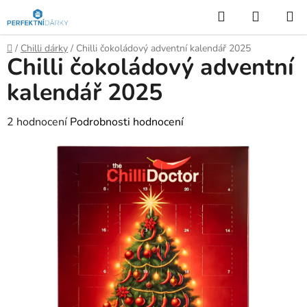
Přejít
Hledat
NÁKUP
na
KOŠÍK
obsah
Domů
/
Chilli dárky
/
Chilli čokoládový adventní kalendář 2025
Chilli čokoládový adventní
kalendář 2025
Průměrné
2 hodnocení
Podrobnosti hodnocení
hodnocení
produktu
je
5,0
z
5
hvězdiček.