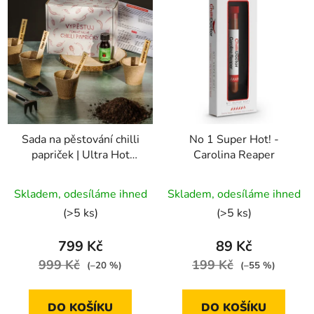
Sada na pěstování chilli
No 1 Super Hot! -
papriček | Ultra Hot
Carolina Reaper
Edition
Průměrné
Průměrné
Skladem, odesíláme ihned
Skladem, odesíláme ihned
hodnocení
hodnocení
(>5 ks)
(>5 ks)
produktu
produktu
je
je
799 Kč
89 Kč
5,0
5,0
999 Kč
199 Kč
(–20 %)
(–55 %)
z
z
5
5
DO KOŠÍKU
DO KOŠÍKU