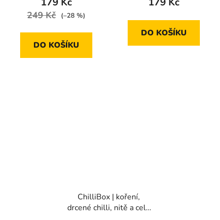
179 Kč
179 Kč
5,0
249 Kč
(–28 %)
z
DO KOŠÍKU
5
DO KOŠÍKU
hvězdiček.
ChilliBox | koření,
drcené chilli, nitě a celé
papričky