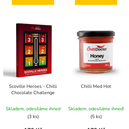
hvězdiček.
hvězdiček.
Scoville Heroes - Chilli
Chilli Med Hot
Chocolate Challenge
Průměrné
Skladem, odesíláme ihned
Skladem, odesíláme ihned!
hodnocení
(3 ks)
(5 ks)
produktu
je