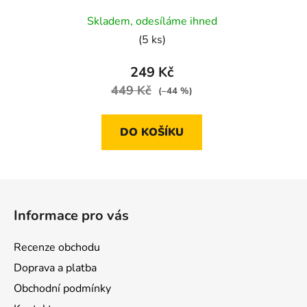
Průměrné
Skladem, odesíláme ihned
hodnocení
(5 ks)
produktu
je
249 Kč
5,0
449 Kč
(–44 %)
z
5
DO KOŠÍKU
hvězdiček.
Z
á
Informace pro vás
p
a
Recenze obchodu
t
Doprava a platba
í
Obchodní podmínky