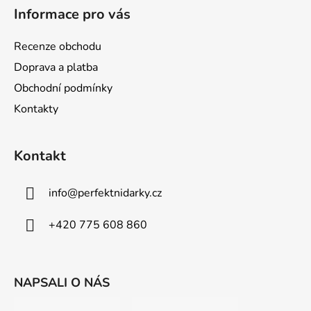
á
Informace pro vás
p
a
Recenze obchodu
t
Doprava a platba
í
Obchodní podmínky
Kontakty
Kontakt
info
@
perfektnidarky.cz
+420 775 608 860
NAPSALI O NÁS