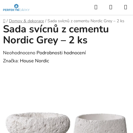
Přejít
Hledat
NÁKUP
na
KOŠÍK
obsah
Domů
/
Domov & dekorace
/
Sada svícnů z cementu Nordic Grey – 2 ks
Sada svícnů z cementu
Nordic Grey – 2 ks
Průměrné
Neohodnoceno
Podrobnosti hodnocení
hodnocení
Značka:
House Nordic
produktu
je
0,0
z
5
hvězdiček.