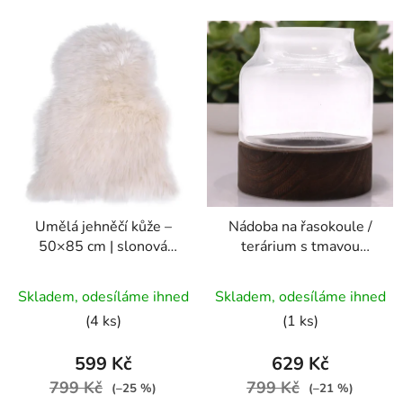
Umělá jehněčí kůže –
Nádoba na řasokoule /
50×85 cm | slonová
terárium s tmavou
kost
dřevěnou základnou |
Průměrné
střední - 16 x 18 cm
Skladem, odesíláme ihned
Skladem, odesíláme ihned
hodnocení
(4 ks)
(1 ks)
produktu
je
599 Kč
629 Kč
5,0
799 Kč
799 Kč
(–25 %)
(–21 %)