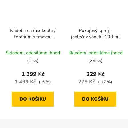
Nádoba na řasokoule /
Pokojový sprej -
terárium s tmavou
jablečný vánek | 100 ml
dřevěnou základnou |
extra velké s kuličkou -
Skladem, odesíláme ihned
Skladem, odesíláme ihned
23 x 23 cm
(1 ks)
(>5 ks)
1 399 Kč
229 Kč
1 499 Kč
279 Kč
(–6 %)
(–17 %)
DO KOŠÍKU
DO KOŠÍKU
Z