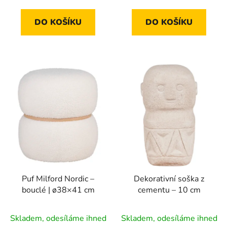
z
5
DO KOŠÍKU
DO KOŠÍKU
hvězdiček.
Puf Milford Nordic –
Dekorativní soška z
bouclé | ø38×41 cm
cementu – 10 cm
Skladem, odesíláme ihned
Skladem, odesíláme ihned