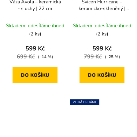
Váza Avola – keramická
Svícen Hurricane –
- s uchy | 22 cm
keramicko-skleněný |
16×25,5 cm
Skladem, odesíláme ihned
Skladem, odesíláme ihned
(2 ks)
(2 ks)
599 Kč
599 Kč
699 Kč
799 Kč
(–14 %)
(–25 %)
DO KOŠÍKU
DO KOŠÍKU
VELKÁ BRITÁNIE