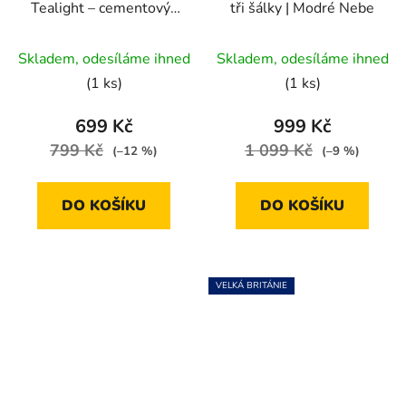
Tealight – cementový |
tři šálky | Modré Nebe
ø10,5×6 cm
Průměrné
Skladem, odesíláme ihned
Skladem, odesíláme ihned
hodnocení
(1 ks)
(1 ks)
produktu
je
699 Kč
999 Kč
5,0
799 Kč
1 099 Kč
(–12 %)
(–9 %)
z
5
DO KOŠÍKU
DO KOŠÍKU
hvězdiček.
VELKÁ BRITÁNIE