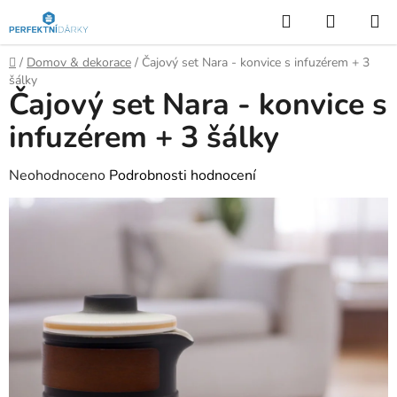
Přejít
Hledat
NÁKUP
na
KOŠÍK
obsah
Domů
/
Domov & dekorace
/
Čajový set Nara - konvice s infuzérem + 3
šálky
Čajový set Nara - konvice s
infuzérem + 3 šálky
Průměrné
Neohodnoceno
Podrobnosti hodnocení
hodnocení
produktu
je
0,0
z
5
hvězdiček.