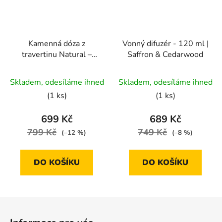
Kamenná dóza z
Vonný difuzér - 120 ml |
travertinu Natural –
Saffron & Cedarwood
Ø10×6,5 cm
Průměrné
Skladem, odesíláme ihned
Skladem, odesíláme ihned
hodnocení
(1 ks)
(1 ks)
produktu
je
699 Kč
689 Kč
5,0
799 Kč
749 Kč
(–12 %)
(–8 %)
z
5
DO KOŠÍKU
DO KOŠÍKU
hvězdiček.
Z
á