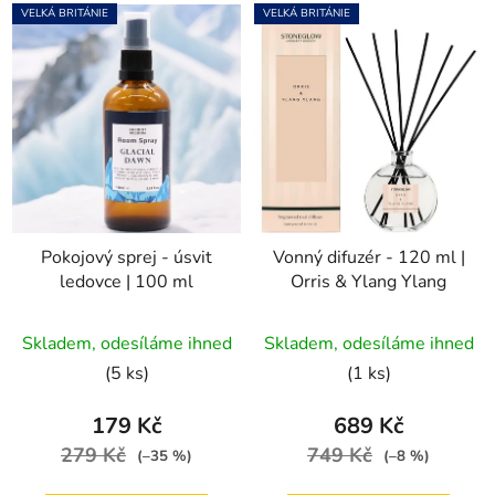
VELKÁ BRITÁNIE
VELKÁ BRITÁNIE
Pokojový sprej - úsvit
Vonný difuzér - 120 ml |
ledovce | 100 ml
Orris & Ylang Ylang
Skladem, odesíláme ihned
Skladem, odesíláme ihned
(5 ks)
(1 ks)
179 Kč
689 Kč
279 Kč
749 Kč
(–35 %)
(–8 %)