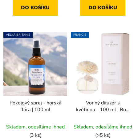
DO KOŠÍKU
DO KOŠÍKU
VELKÁ BRITÁNIE
FRANCIE
Pokojový sprej - horská
Vonný difuzér s
flóra | 100 ml
květinou - 100 ml | Bois
d'Orient
Skladem, odesíláme ihned
Skladem, odesíláme ihned
(3 ks)
(>5 ks)