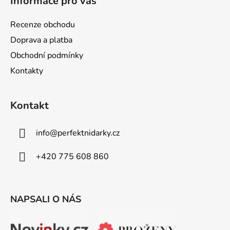
Informace pro vás
p
a
Recenze obchodu
t
Doprava a platba
í
Obchodní podmínky
Kontakty
Kontakt
info
@
perfektnidarky.cz
+420 775 608 860
NAPSALI O NÁS